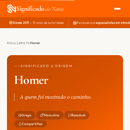
Significado
do Nome
Desde 2011
— 15 anos de autoridade
Revisado por
especialistas em etimo
EXPLORAR
NOME PERFEITO
Início
Letra H
Homer
ÁREA DO DEV
SIGNIFICADO & ORIGEM
Homer
A quem foi mostrado o caminho.
Grega
Masculino
Razoável
Compartilhar