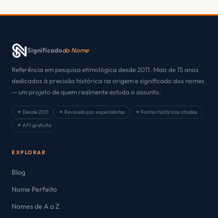
Significado
do Nome
Referência em pesquisa etimológica desde 2011. Mais de 15 anos
dedicados à precisão histórica na origem e significado dos nomes
— um projeto de quem realmente estuda o assunto.
✦ Desde 2011
✦ Revisado por especialistas
✦ Fontes históricas citadas
✦ API gratuita
EXPLORAR
Blog
Nome Perfeito
Nomes de A a Z