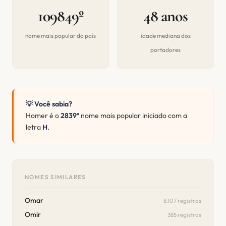
109849º
48 anos
nome mais popular do país
idade mediana dos
portadores
💡 Você sabia?
Homer é o
2839º
nome mais popular iniciado com a
letra
H
.
NOMES SIMILARES
Omar
8.107 registros
Omir
385 registros