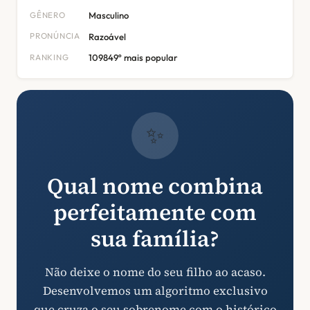
GÊNERO
Masculino
PRONÚNCIA
Razoável
RANKING
109849º mais popular
✨
Qual nome combina
perfeitamente com
sua família?
Não deixe o nome do seu filho ao acaso.
Desenvolvemos um algoritmo exclusivo
que cruza o seu sobrenome com o histórico