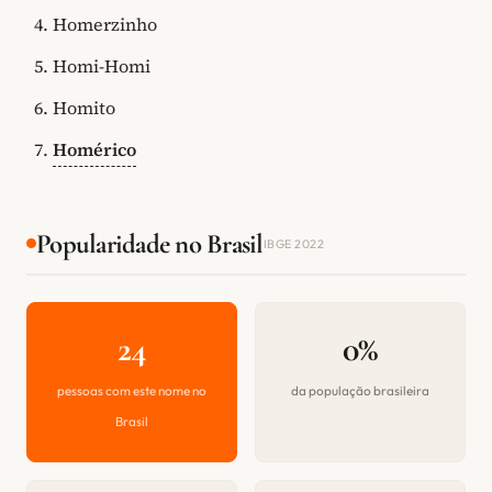
Homerzinho
Homi-Homi
Homito
Homérico
Popularidade no Brasil
IBGE 2022
24
0%
pessoas com este nome no
da população brasileira
Brasil