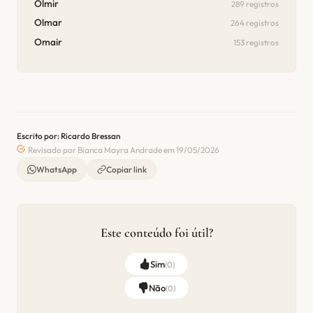
Olmir
289 registros
Olmar
264 registros
Omair
153 registros
Escrito por: Ricardo Bressan
Revisado por Bianca Mayra Andrade em 19/05/2026
WhatsApp
Copiar link
Este conteúdo foi útil?
Sim
(
0
)
Não
(
0
)