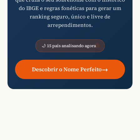
do IBGE e regras fonéticas para gerar um
ranking seguro, único e livre de
arrependimentos.
🌙 15 pais analisando agora
→
Descobrir o Nome Perfeito