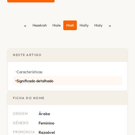
«
»
Hezekiah
Hiale
Hiali
Hially
Hialy
NESTE ARTIGO
Características
Significado detalhado
FICHA DO NOME
ORIGEM
Árabe
GÊNERO
Feminino
PRONÚNCIA
Razoável