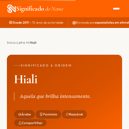
Significado
do Nome
Desde 2011
— 15 anos de autoridade
Revisado por
especialistas em etimo
EXPLORAR
NOME PERFEITO
Início
Letra H
Hiali
ÁREA DO DEV
SIGNIFICADO & ORIGEM
Hiali
Aquela que brilha intensamente.
Árabe
Feminino
Razoável
Compartilhar