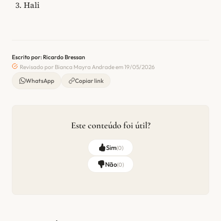
Hali
Escrito por: Ricardo Bressan
Revisado por Bianca Mayra Andrade em 19/05/2026
WhatsApp
Copiar link
Este conteúdo foi útil?
Sim
(
0
)
Não
(
0
)