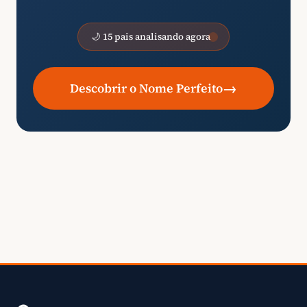
🌙 15 pais analisando agora
→
Descobrir o Nome Perfeito