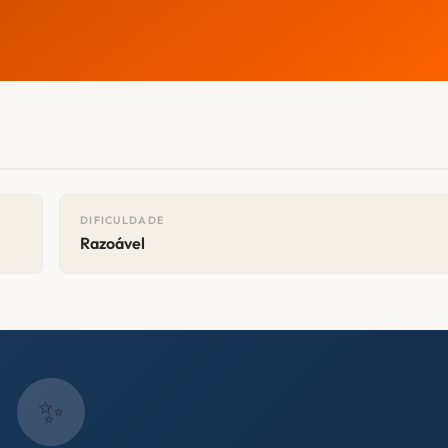
DIFICULDADE
Razoável
✨