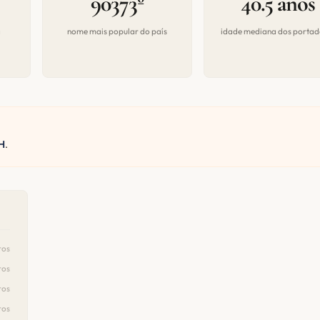
90373º
40.5 anos
a
nome mais popular do país
idade mediana dos portad
H
.
ros
ros
ros
ros