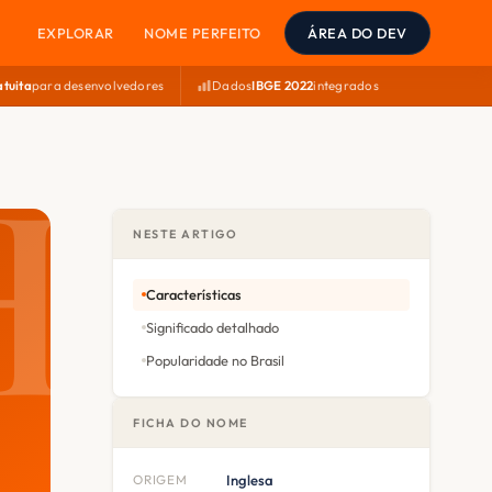
EXPLORAR
NOME PERFEITO
ÁREA DO DEV
atuita
para desenvolvedores
Dados
IBGE 2022
integrados
NESTE ARTIGO
Características
Significado detalhado
Popularidade no Brasil
FICHA DO NOME
ORIGEM
Inglesa