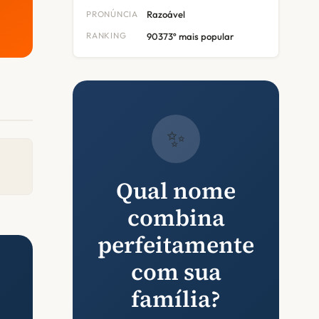
PRONÚNCIA
Razoável
RANKING
90373º mais popular
✨
Qual nome
combina
perfeitamente
com sua
família?