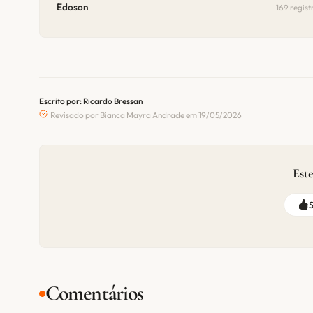
Edoson
169 regist
Escrito por: Ricardo Bressan
Revisado por Bianca Mayra Andrade em 19/05/2026
Este
Comentários