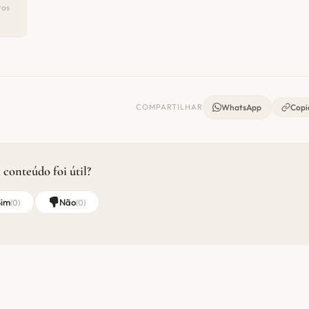
ros
COMPARTILHAR
WhatsApp
Copia
 conteúdo foi útil?
Sim
Não
(
0
)
(
0
)