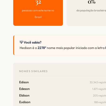
32
0%
pessoas com este nome no
da população brasileir
Brasil
💡 Você sabia?
Hedison é o
2278º
nome mais popular iniciado com a letra
NOMES SIMILARES
Edison
33.343 regist
Edeson
1.871 regist
Eldison
205 regist
Eudison
188 regist