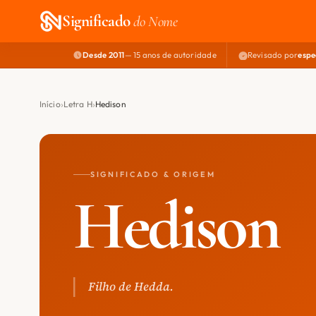
Significado
do Nome
Desde 2011
— 15 anos de autoridade
Revisado por
espe
Início
Letra H
Hedison
SIGNIFICADO & ORIGEM
Hedison
Filho de Hedda.