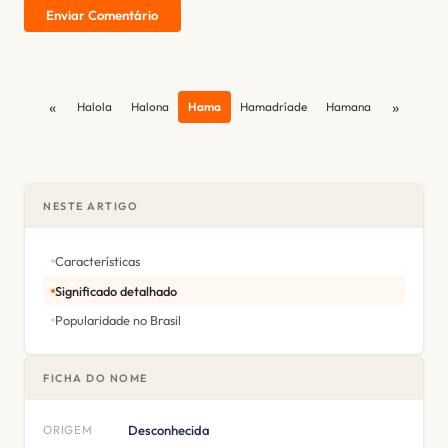
Enviar Comentário
«
»
Halola
Halona
Hama
Hamadríade
Hamana
NESTE ARTIGO
Características
Significado detalhado
Popularidade no Brasil
FICHA DO NOME
ORIGEM
Desconhecida