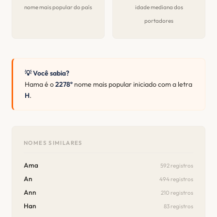
nome mais popular do país
idade mediana dos
portadores
💡 Você sabia?
Hama é o
2278º
nome mais popular iniciado com a letra
H
.
NOMES SIMILARES
Ama
592 registros
An
494 registros
Ann
210 registros
Han
83 registros