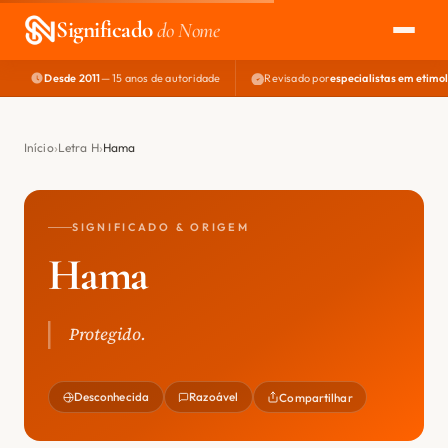
Significado
do Nome
Desde 2011
— 15 anos de autoridade
Revisado por
especialistas em etimo
EXPLORAR
NOME PERFEITO
Início
Letra H
Hama
ÁREA DO DEV
SIGNIFICADO & ORIGEM
Hama
Protegido.
Desconhecida
Razoável
Compartilhar