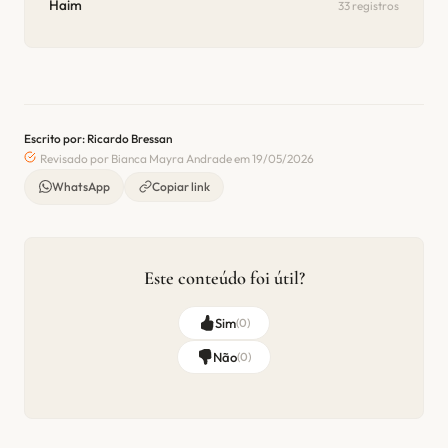
Haim
33 registros
Escrito por: Ricardo Bressan
Revisado por Bianca Mayra Andrade em 19/05/2026
WhatsApp
Copiar link
Este conteúdo foi útil?
Sim
(
0
)
Não
(
0
)