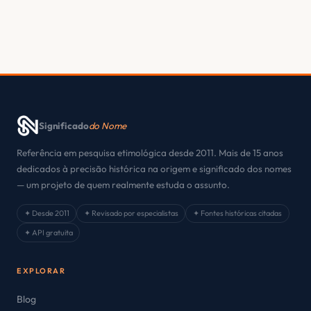
Significado
do Nome
Referência em pesquisa etimológica desde 2011. Mais de 15 anos
dedicados à precisão histórica na origem e significado dos nomes
— um projeto de quem realmente estuda o assunto.
✦ Desde 2011
✦ Revisado por especialistas
✦ Fontes históricas citadas
✦ API gratuita
EXPLORAR
Blog