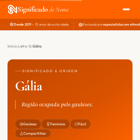
Significado
do Nome
Desde 2011
— 15 anos de autoridade
Revisado por
especialistas em etimo
EXPLORAR
NOME PERFEITO
Início
Letra G
Gália
ÁREA DO DEV
SIGNIFICADO & ORIGEM
Gália
Região ocupada pelo gauleses.
Gaulesa
Feminino
Fácil
Compartilhar