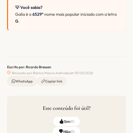
💡 Você sabia?
Galia é o
6529º
nome mais popular iniciado com a letra
G
.
Escrito por: Ricardo Bressan
Revisado por Bianca Mayra Andrade em 19/05/2026
WhatsApp
Copiar link
Este conteúdo foi útil?
Sim
(
0
)
Não
(
0
)