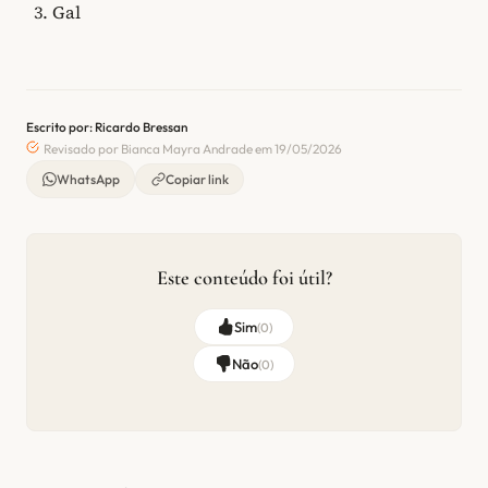
Gal
Escrito por: Ricardo Bressan
Revisado por Bianca Mayra Andrade em 19/05/2026
WhatsApp
Copiar link
Este conteúdo foi útil?
Sim
(
0
)
Não
(
0
)