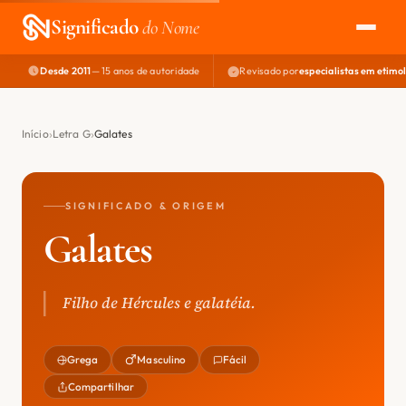
Significado
do Nome
Desde 2011
— 15 anos de autoridade
Revisado por
especialistas em etimo
EXPLORAR
NOME PERFEITO
Início
Letra G
Galates
ÁREA DO DEV
SIGNIFICADO & ORIGEM
Galates
Filho de Hércules e galatéia.
Grega
Masculino
Fácil
Compartilhar