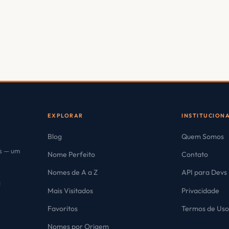
EXPLORAR
INSTITUCION
Blog
Quem Somos
es — um
Nome Perfeito
Contato
Nomes de A a Z
API para Devs
Mais Visitados
Privacidade
Favoritos
Termos de Us
Nomes por Origem