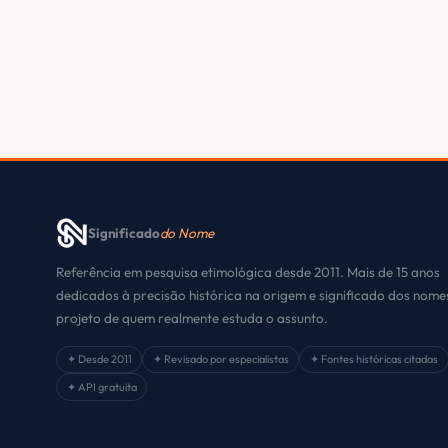
Significado
do Nome
Referência em pesquisa etimológica desde 2011. Mais de 15 anos
dedicados à precisão histórica na origem e significado dos nom
projeto de quem realmente estuda o assunto.
✦ Desde 2011
✦ Revisado por especialistas
✦ Fontes históricas citadas
✦ API gratuita