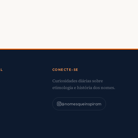
AL
CONECTE-SE
Curiosidades diárias sobre
etimologia e história dos nomes.
@nomesqueinspiram
o