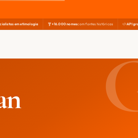
cialistas em etimologia
+16.000 nomes
com fontes históricas
API gr
an