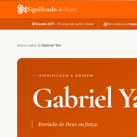
Significado
do Nome
Desde 2011
— 15 anos de autoridade
Revisado por
espe
Início
Letra G
Gabriel Yan
SIGNIFICADO & ORIGEM
Gabriel Y
Enviado de Deus ou força.