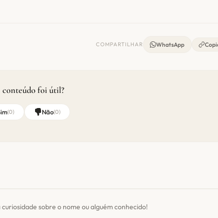
COMPARTILHAR
WhatsApp
Copia
 conteúdo foi útil?
Sim
Não
(
0
)
(
0
)
 curiosidade sobre o nome ou alguém conhecido!