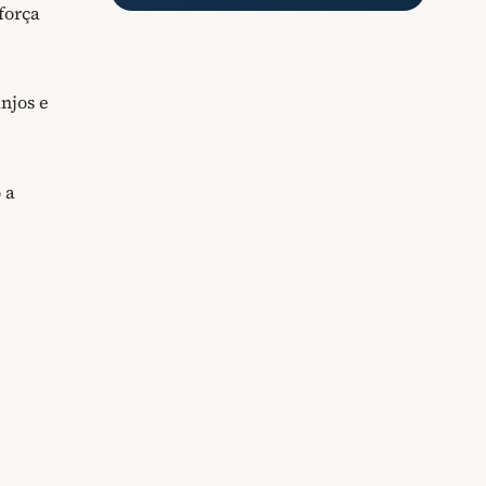
força
njos e
 a