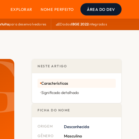
EXPLORAR
NOME PERFEITO
ÁREA DO DEV
atuita
para desenvolvedores
Dados
IBGE 2022
integrados
NESTE ARTIGO
Características
Significado detalhado
FICHA DO NOME
ORIGEM
Desconhecida
GÊNERO
Masculino