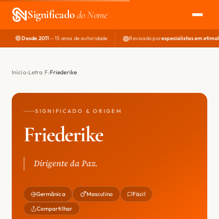
Significado
do Nome
Desde 2011
— 15 anos de autoridade
Revisado por
especialistas em etimo
EXPLORAR
NOME PERFEITO
Início
Letra F
Friederike
ÁREA DO DEV
SIGNIFICADO & ORIGEM
Friederike
Dirigente da Paz.
Germânica
Masculino
Fácil
Compartilhar