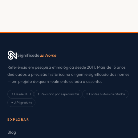
Significado
do Nome
Referência em pesquisa etimológica desde 2011. Mais de 15 anos
dedicados à precisão histórica na origem e significado dos nomes
— um projeto de quem realmente estuda o assunto.
✦ Desde 2011
✦ Revisado por especialistas
✦ Fontes históricas citadas
✦ API gratuita
EXPLORAR
Blog