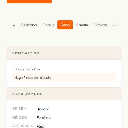
«
»
Fioravante
Fiorella
Fiorini
Firmato
Firmiano
NESTE ARTIGO
Características
Significado detalhado
FICHA DO NOME
ORIGEM
Italiana
GÊNERO
Feminino
PRONÚNCIA
Fácil