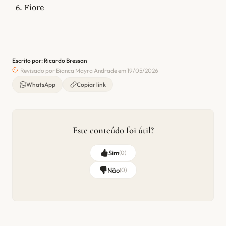
Fiore
Escrito por: Ricardo Bressan
Revisado por Bianca Mayra Andrade em 19/05/2026
WhatsApp
Copiar link
Este conteúdo foi útil?
Sim
(
0
)
Não
(
0
)