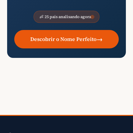
👶 25 pais analisando agora
→
Descobrir o Nome Perfeito