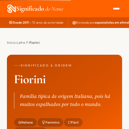
Significado
do Nome
Desde 2011
— 15 anos de autoridade
Revisado por
especialistas em etimo
EXPLORAR
NOME PERFEITO
Início
Letra F
Fiorini
ÁREA DO DEV
SIGNIFICADO & ORIGEM
Fiorini
Família típica de origem Italiana, pois há
muitos espalhados por todo o mundo.
Italiana
Feminino
Fácil