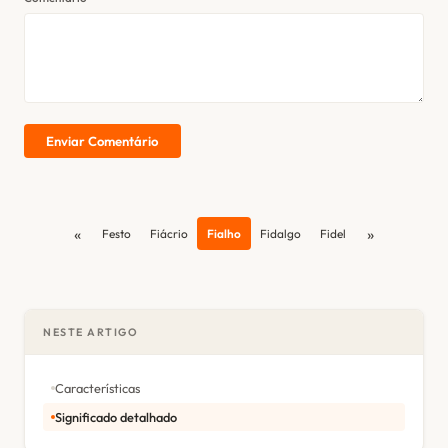
Enviar Comentário
«
»
Festo
Fiácrio
Fialho
Fidalgo
Fidel
NESTE ARTIGO
Características
Significado detalhado