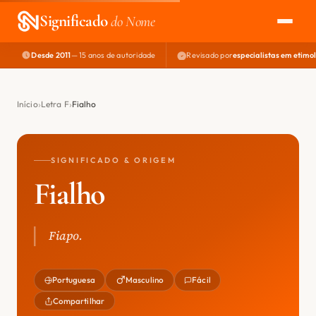
Significado
do Nome
Desde 2011
— 15 anos de autoridade
Revisado por
especialistas em etimo
EXPLORAR
NOME PERFEITO
Início
Letra F
Fialho
ÁREA DO DEV
SIGNIFICADO & ORIGEM
Fialho
Fiapo.
Portuguesa
Masculino
Fácil
Compartilhar