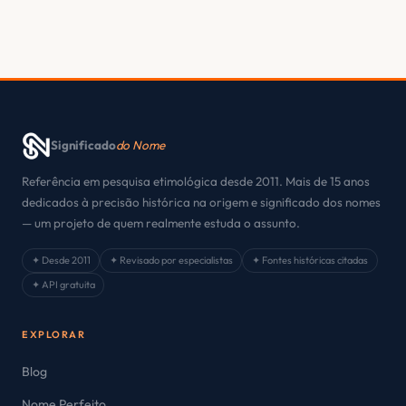
Significado
do Nome
Referência em pesquisa etimológica desde 2011. Mais de 15 anos
dedicados à precisão histórica na origem e significado dos nomes
— um projeto de quem realmente estuda o assunto.
✦ Desde 2011
✦ Revisado por especialistas
✦ Fontes históricas citadas
✦ API gratuita
EXPLORAR
Blog
Nome Perfeito