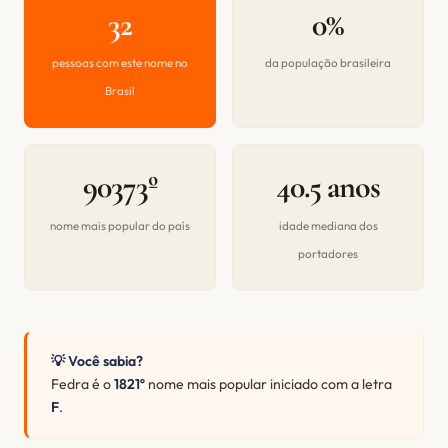
32
0%
pessoas com este nome no
da população brasileira
Brasil
90373º
40.5 anos
nome mais popular do país
idade mediana dos
portadores
💡 Você sabia?
Fedra é o
1821º
nome mais popular iniciado com a letra
F
.