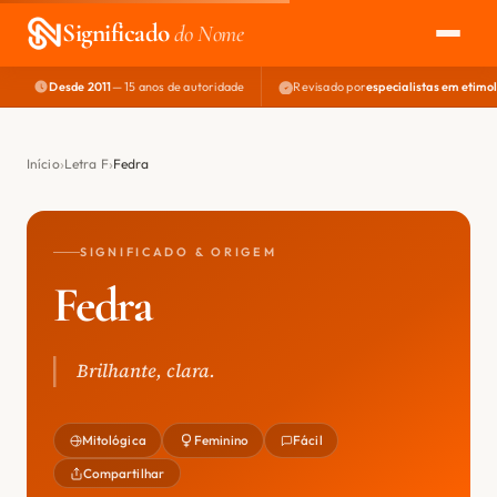
Significado
do Nome
Desde 2011
— 15 anos de autoridade
Revisado por
especialistas em etimo
EXPLORAR
NOME PERFEITO
Início
Letra F
Fedra
ÁREA DO DEV
SIGNIFICADO & ORIGEM
Fedra
Brilhante, clara.
Mitológica
Feminino
Fácil
Compartilhar