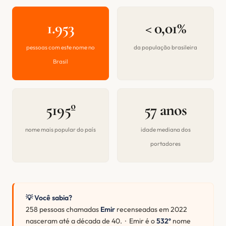
1.953
< 0,01%
pessoas com este nome no
da população brasileira
Brasil
5195º
57 anos
nome mais popular do país
idade mediana dos
portadores
💡 Você sabia?
258 pessoas chamadas
Emir
recenseadas em 2022
nasceram até a década de 40. · Emir é o
532º
nome