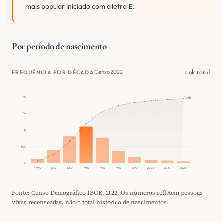
mais popular iniciado com a letra
E
.
Por período de nascimento
1.9k total
Censo 2022
FREQUÊNCIA POR DÉCADA
2k
1.9k
1.5k
1k
500
0
<1940
1940
1950
1960
1970
1980
1990
2000
2010
2020
Fonte: Censo Demográfico IBGE, 2022. Os números refletem pessoas
vivas recenseadas, não o total histórico de nascimentos.