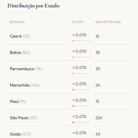
Distribuição por Estado
ESTADO
% POP.
QUANTIDADE
< 0,01%
Ceará
(CE)
16
< 0,01%
Bahia
(BA)
35
< 0,01%
Pernambuco
(PE)
30
< 0,01%
Maranhão
(MA)
24
< 0,01%
Piauí
(PI)
15
< 0,01%
São Paulo
(SP)
224
< 0,01%
Goiás
(GO)
43