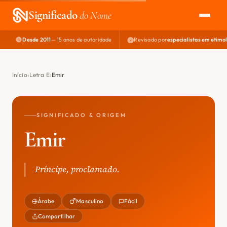
Significado
do Nome
Desde 2011
— 15 anos de autoridade
Revisado por
especialistas em etimo
EXPLORAR
NOME PERFEITO
Início
Letra E
Emir
ÁREA DO DEV
SIGNIFICADO & ORIGEM
Emir
Príncipe, proclamado.
Árabe
Masculino
Fácil
Compartilhar