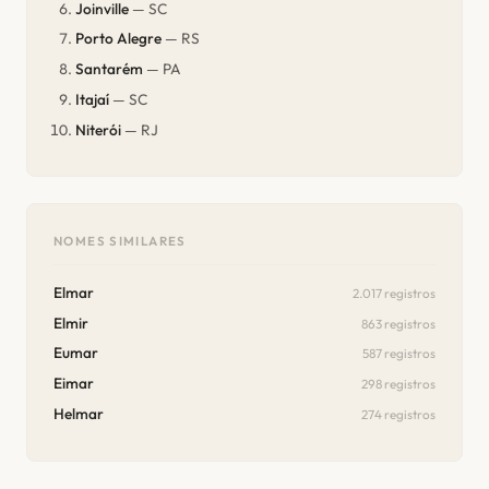
Joinville
— SC
Porto Alegre
— RS
Santarém
— PA
Itajaí
— SC
Niterói
— RJ
NOMES SIMILARES
Elmar
2.017 registros
Elmir
863 registros
Eumar
587 registros
Eimar
298 registros
Helmar
274 registros