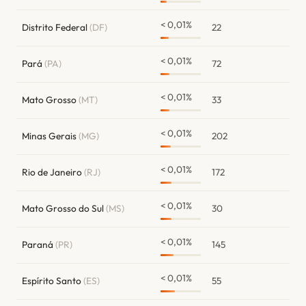
< 0,01%
Distrito Federal
(DF)
22
< 0,01%
Pará
(PA)
72
< 0,01%
Mato Grosso
(MT)
33
< 0,01%
Minas Gerais
(MG)
202
< 0,01%
Rio de Janeiro
(RJ)
172
< 0,01%
Mato Grosso do Sul
(MS)
30
< 0,01%
Paraná
(PR)
145
< 0,01%
Espírito Santo
(ES)
55