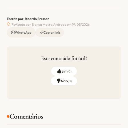
Escrito por: Ricardo Bressan
Revisado por Bianca Mayra Andrade em 19/05/2026
WhatsApp
Copiar link
Este conteúdo foi útil?
Sim
(
0
)
Não
(
0
)
Comentários