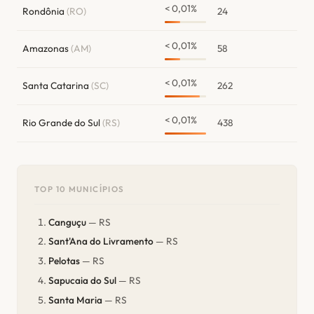
< 0,01%
Rondônia
(RO)
24
< 0,01%
Amazonas
(AM)
58
< 0,01%
Santa Catarina
(SC)
262
< 0,01%
Rio Grande do Sul
(RS)
438
TOP 10 MUNICÍPIOS
Canguçu
— RS
Sant'Ana do Livramento
— RS
Pelotas
— RS
Sapucaia do Sul
— RS
Santa Maria
— RS