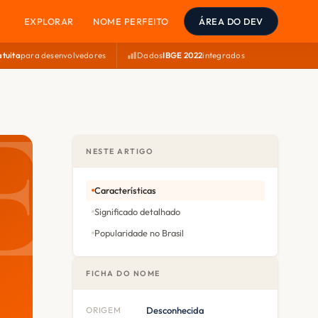
EXPLORAR
NOME PERFEITO
ÁREA DO DEV
atuita
para desenvolvedores
Dados
IBGE 2022
integrados
NESTE ARTIGO
Características
Significado detalhado
Popularidade no Brasil
FICHA DO NOME
ORIGEM
Desconhecida