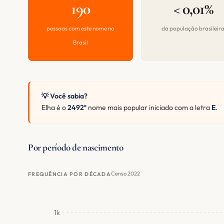
190
< 0,01%
pessoas com este nome no
da população brasileir
Brasil
💡 Você sabia?
Elha é o
2492º
nome mais popular iniciado com a letra
E
.
Por período de nascimento
Censo 2022
FREQUÊNCIA POR DÉCADA
1k