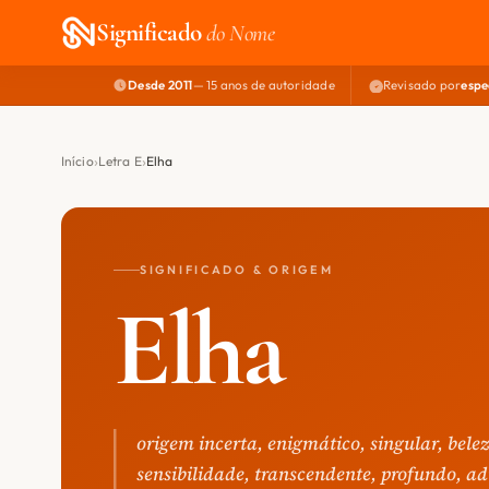
Significado
do Nome
Desde 2011
— 15 anos de autoridade
Revisado por
espe
Início
Letra E
Elha
SIGNIFICADO & ORIGEM
Elha
origem incerta, enigmático, singular, belez
sensibilidade, transcendente, profundo, a