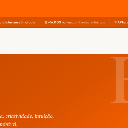
cialistas em etimologia
+16.000 nomes
com fontes históricas
API gr
a, criatividade, intuição,
dmirável.