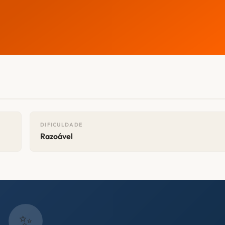
DIFICULDADE
Razoável
✨