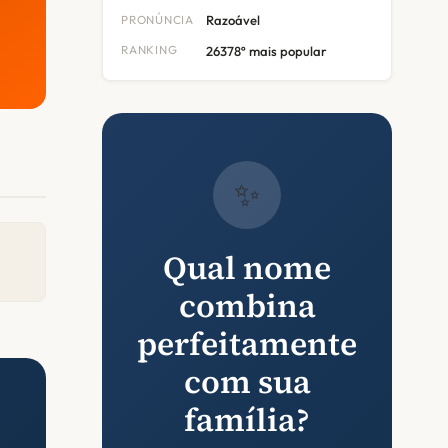
PRONÚNCIA
Razoável
RANKING
26378º mais popular
✨
Qual nome
combina
perfeitamente
com sua
família?