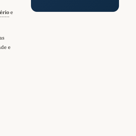
,
ério
e
as
ade e