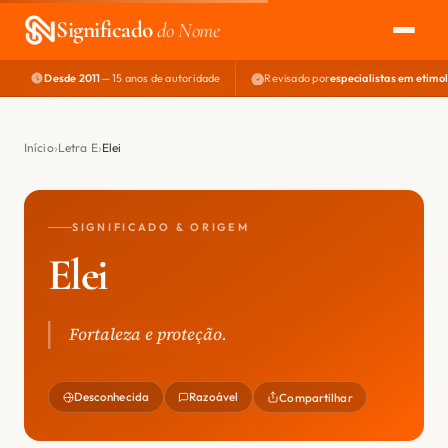
Significado
do Nome
Desde 2011
— 15 anos de autoridade
Revisado por
especialistas em etimo
EXPLORAR
NOME PERFEITO
Início
Letra E
Elei
ÁREA DO DEV
SIGNIFICADO & ORIGEM
Elei
Fortaleza e proteção.
Desconhecida
Razoável
Compartilhar