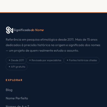
Significado
do Nome
Referência em pesquisa etimológica desde 2011. Mais de 15 anos
dedicados à precisão histórica na origem e significado dos nomes
— um projeto de quem realmente estuda o assunto.
✦ Desde 2011
✦ Revisado por especialistas
✦ Fontes históricas citadas
✦ API gratuita
EXPLORAR
Blog
Nome Perfeito
Nomes de A a Z