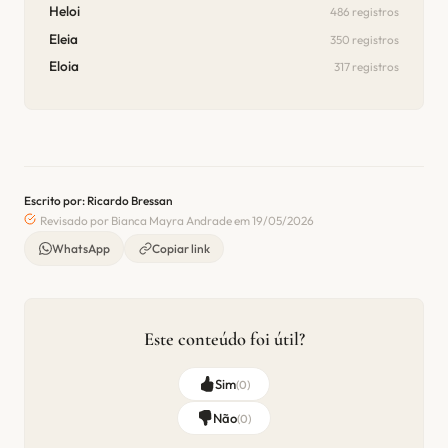
Heloi
486 registros
Eleia
350 registros
Eloia
317 registros
Escrito por: Ricardo Bressan
Revisado por Bianca Mayra Andrade em 19/05/2026
WhatsApp
Copiar link
Este conteúdo foi útil?
Sim
(
0
)
Não
(
0
)