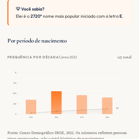
💡 Você sabia?
Elei é o
2720º
nome mais popular iniciado com a letra
E
.
Por período de nascimento
127 total
Censo 2022
FREQUÊNCIA POR DÉCADA
1k
750
500
250
127
0
1950
1960
1970
1980
Fonte: Censo Demográfico IBGE, 2022. Os números refletem pessoas
vivas recenseadas, não o total histórico de nascimentos.