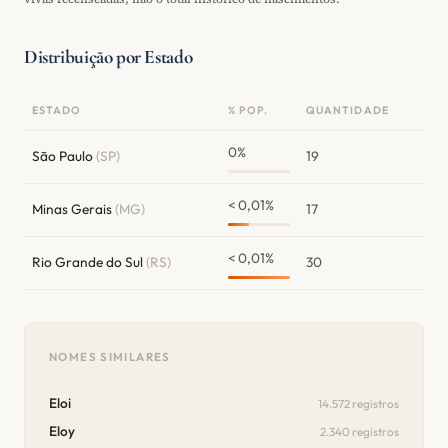
Distribuição por Estado
ESTADO
% POP.
QUANTIDADE
0%
São Paulo
(SP)
19
< 0,01%
Minas Gerais
(MG)
17
< 0,01%
Rio Grande do Sul
(RS)
30
NOMES SIMILARES
Eloi
14.572 registros
Eloy
2.340 registros