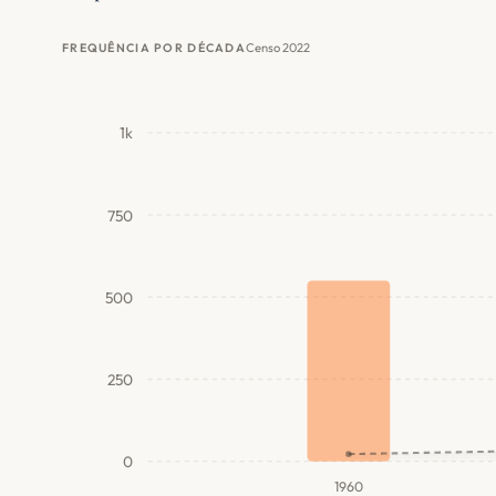
Censo 2022
FREQUÊNCIA POR DÉCADA
1k
750
500
250
0
1960