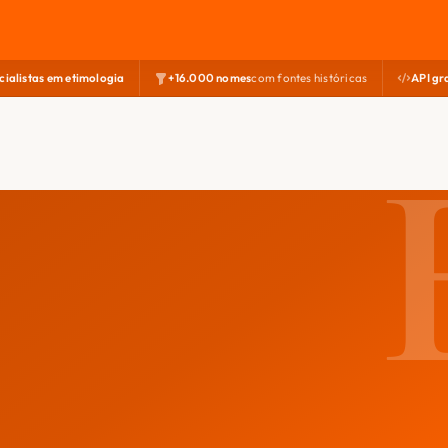
cialistas em etimologia
+16.000 nomes
com fontes históricas
API gr