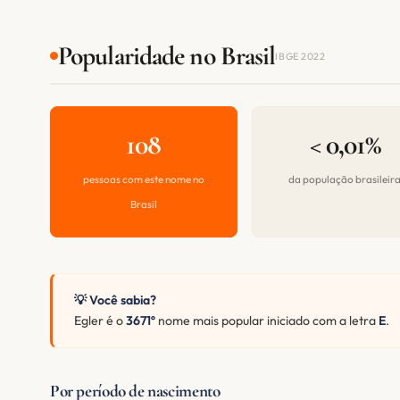
Popularidade no Brasil
IBGE 2022
108
< 0,01%
pessoas com este nome no
da população brasileir
Brasil
💡 Você sabia?
Egler é o
3671º
nome mais popular iniciado com a letra
E
.
Por período de nascimento