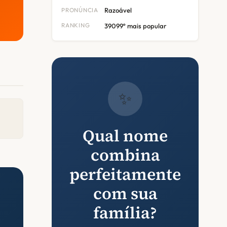
PRONÚNCIA
Razoável
RANKING
39099º mais popular
✨
Qual nome
combina
perfeitamente
com sua
família?