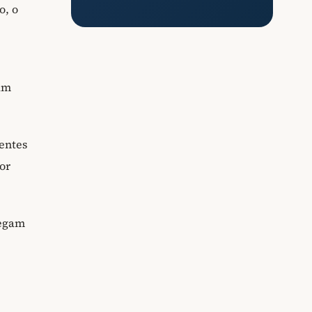
o, o
um
tentes
or
regam