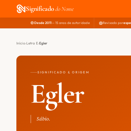
Significado
do Nome
Desde 2011
— 15 anos de autoridade
Revisado por
espe
Início
Letra E
Egler
SIGNIFICADO & ORIGEM
Egler
Sábio.