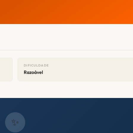
DIFICULDADE
Razoável
✨