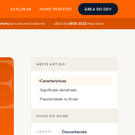
EXPLORAR
NOME PERFEITO
ÁREA DO DEV
atuita
para desenvolvedores
Dados
IBGE 2022
integrados
NESTE ARTIGO
Características
Significado detalhado
Popularidade no Brasil
FICHA DO NOME
ORIGEM
Desconhecida