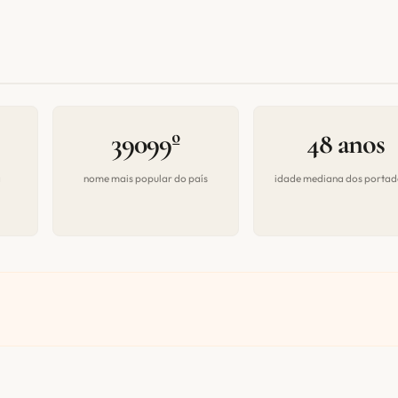
39099º
48 anos
a
nome mais popular do país
idade mediana dos portad