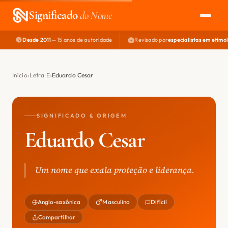
Significado
do Nome
Desde 2011
— 15 anos de autoridade
Revisado por
especialistas em etimo
EXPLORAR
NOME PERFEITO
Início
Letra E
Eduardo Cesar
ÁREA DO DEV
SIGNIFICADO & ORIGEM
Eduardo Cesar
Um nome que exala proteção e liderança.
Anglo-saxônica
Masculino
Difícil
Compartilhar