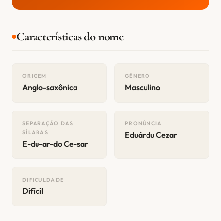
Características do nome
ORIGEM
GÊNERO
Anglo-saxônica
Masculino
SEPARAÇÃO DAS
PRONÚNCIA
SÍLABAS
Eduárdu Cezar
E-du-ar-do Ce-sar
DIFICULDADE
Difícil