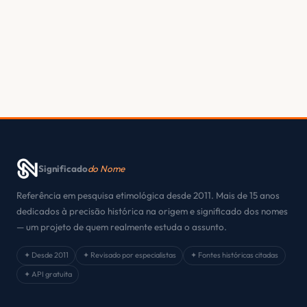
Significado
do Nome
Referência em pesquisa etimológica desde 2011. Mais de 15 anos
dedicados à precisão histórica na origem e significado dos nomes
— um projeto de quem realmente estuda o assunto.
✦ Desde 2011
✦ Revisado por especialistas
✦ Fontes históricas citadas
✦ API gratuita