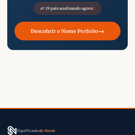
👶 19 pais analisando agora
→
Descobrir o Nome Perfeito
Significado
do Nome