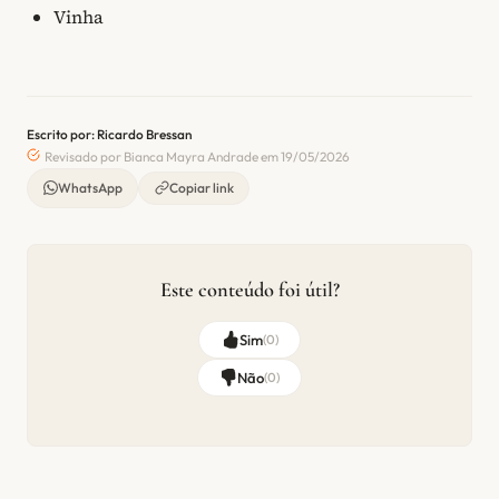
Vinha
Escrito por: Ricardo Bressan
Revisado por Bianca Mayra Andrade em 19/05/2026
WhatsApp
Copiar link
Este conteúdo foi útil?
Sim
(
0
)
Não
(
0
)