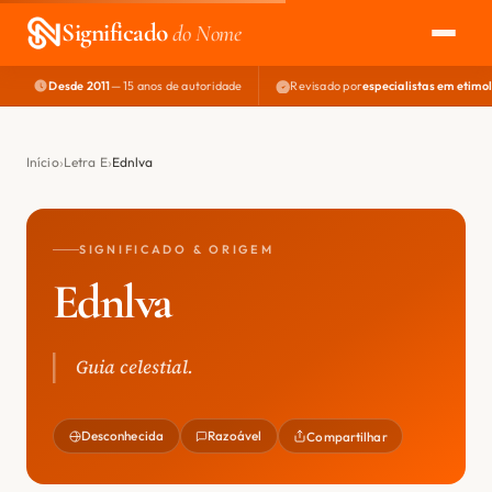
Significado
do Nome
Desde 2011
— 15 anos de autoridade
Revisado por
especialistas em etimo
EXPLORAR
NOME PERFEITO
Início
Letra E
Ednlva
ÁREA DO DEV
SIGNIFICADO & ORIGEM
Ednlva
Guia celestial.
Desconhecida
Razoável
Compartilhar