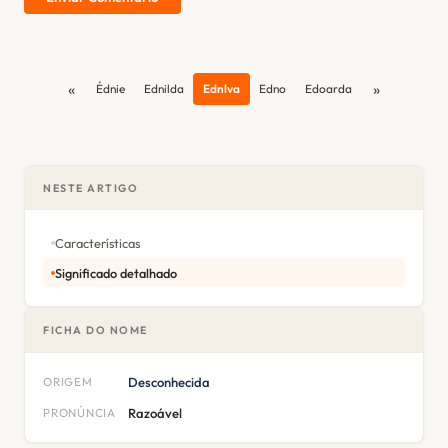
«
»
Édnie
Ednilda
Ednlva
Edno
Edoarda
NESTE ARTIGO
Características
Significado detalhado
FICHA DO NOME
ORIGEM
Desconhecida
PRONÚNCIA
Razoável