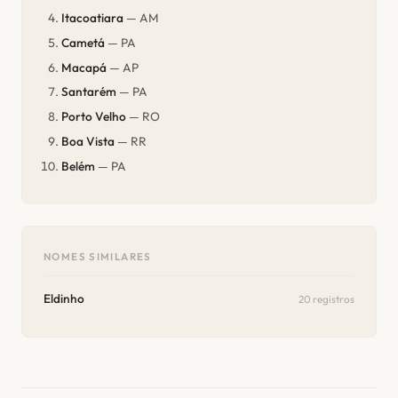
Itacoatiara
— AM
Cametá
— PA
Macapá
— AP
Santarém
— PA
Porto Velho
— RO
Boa Vista
— RR
Belém
— PA
NOMES SIMILARES
Eldinho
20 registros