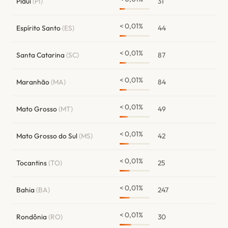
Piauí
(PI)
31
< 0,01%
Espírito Santo
(ES)
44
< 0,01%
Santa Catarina
(SC)
87
< 0,01%
Maranhão
(MA)
84
< 0,01%
Mato Grosso
(MT)
49
< 0,01%
Mato Grosso do Sul
(MS)
42
< 0,01%
Tocantins
(TO)
25
< 0,01%
Bahia
(BA)
247
< 0,01%
Rondônia
(RO)
30