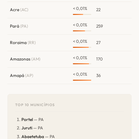
< 0,01%
Acre
(AC)
22
< 0,01%
Pará
(PA)
259
< 0,01%
Roraima
(RR)
27
< 0,01%
Amazonas
(AM)
170
< 0,01%
Amapá
(AP)
36
TOP 10 MUNICÍPIOS
Portel
— PA
Juruti
— PA
Abaetetuba
— PA