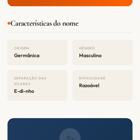
Características do nome
ORIGEM
GÊNERO
Germânica
Masculino
SEPARAÇÃO DAS
DIFICULDADE
SÍLABAS
Razoável
E-di-nho
✨