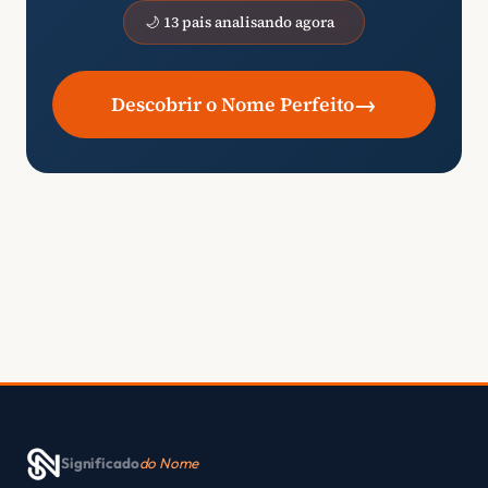
🌙 13 pais analisando agora
→
Descobrir o Nome Perfeito
Significado
do Nome