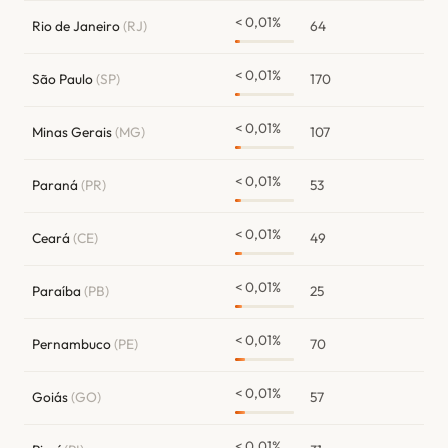
< 0,01%
Rio de Janeiro
(RJ)
64
< 0,01%
São Paulo
(SP)
170
< 0,01%
Minas Gerais
(MG)
107
< 0,01%
Paraná
(PR)
53
< 0,01%
Ceará
(CE)
49
< 0,01%
Paraíba
(PB)
25
< 0,01%
Pernambuco
(PE)
70
< 0,01%
Goiás
(GO)
57
< 0,01%