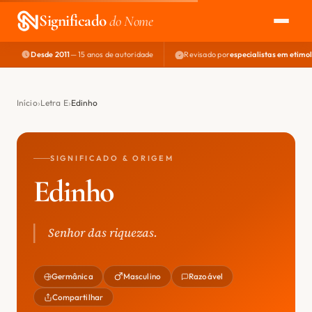
Significado
do Nome
Desde 2011
— 15 anos de autoridade
Revisado por
especialistas em etimo
EXPLORAR
NOME PERFEITO
Início
Letra E
Edinho
ÁREA DO DEV
SIGNIFICADO & ORIGEM
Edinho
Senhor das riquezas.
Germânica
Masculino
Razoável
Compartilhar