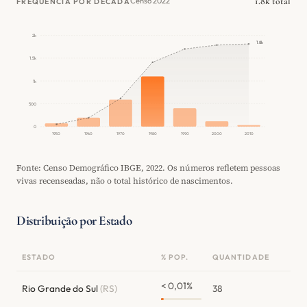
1.8k total
Censo 2022
FREQUÊNCIA POR DÉCADA
2k
1.8k
1.5k
1k
500
0
1950
1960
1970
1980
1990
2000
2010
Fonte: Censo Demográfico IBGE, 2022. Os números refletem pessoas
vivas recenseadas, não o total histórico de nascimentos.
Distribuição por Estado
ESTADO
% POP.
QUANTIDADE
< 0,01%
Rio Grande do Sul
(RS)
38