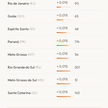
< 0,01%
Rio de Janeiro
(RJ)
90
< 0,01%
Goiás
(GO)
65
< 0,01%
Espírito Santo
(ES)
48
< 0,01%
Paraná
(PR)
174
< 0,01%
Mato Grosso
(MT)
54
< 0,01%
Rio Grande do Sul
(RS)
201
< 0,01%
Mato Grosso do Sul
(MS)
51
< 0,01%
Santa Catarina
(SC)
143