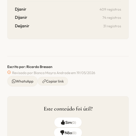
Djanir
409 registros
Dijanir
74 registros
Deijanir
31 registros
Escrito por: Ricardo Bressan
Revisado por Bianca Mayra Andrade em 19/05/2026
WhatsApp
Copiar link
Este conteúdo foi útil?
Sim
(
0
)
Não
(
0
)