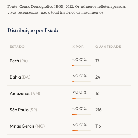
Fonte: Censo Demográfico IBGE, 2022. Os números refletem pessoas
vivas recenseadas, não o total histórico de nascimentos.
Distribuição por Estado
ESTADO
% POP.
QUANTIDADE
< 0,01%
Pará
(PA)
17
< 0,01%
Bahia
(BA)
24
< 0,01%
Amazonas
(AM)
16
< 0,01%
São Paulo
(SP)
216
< 0,01%
Minas Gerais
(MG)
116