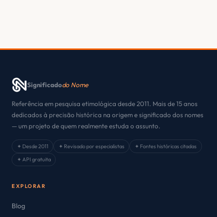
Significado
do Nome
Referência em pesquisa etimológica desde 2011. Mais de 15 anos
dedicados à precisão histórica na origem e significado dos nomes
— um projeto de quem realmente estuda o assunto.
✦ Desde 2011
✦ Revisado por especialistas
✦ Fontes históricas citadas
✦ API gratuita
EXPLORAR
Blog