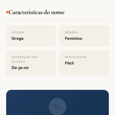
Características do nome
ORIGEM
GÊNERO
Grega
Feminino
SEPARAÇÃO DAS
DIFICULDADE
SÍLABAS
Fácil
De-ja-nir
✨