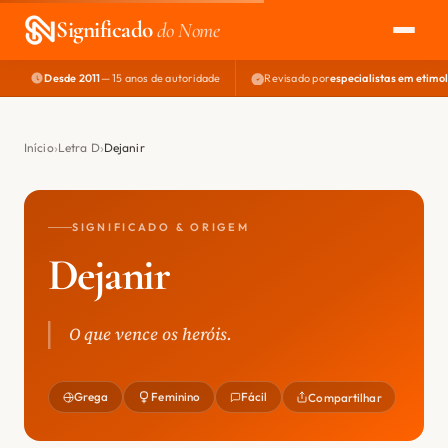
Significado
do Nome
Desde 2011
— 15 anos de autoridade
Revisado por
especialistas em etimo
EXPLORAR
NOME PERFEITO
Início
Letra D
Dejanir
ÁREA DO DEV
SIGNIFICADO & ORIGEM
Dejanir
O que vence os heróis.
Grega
Feminino
Fácil
Compartilhar