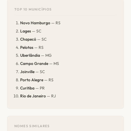
TOP 10 MUNICÍPIOS
Novo Hamburgo
— RS
Lages
— SC
Chapecó
— SC
Pelotas
— RS
Uberlândia
— MG
Campo Grande
— MS
Joinville
— SC
Porto Alegre
— RS
Curitiba
— PR
Rio de Janeiro
— RJ
NOMES SIMILARES