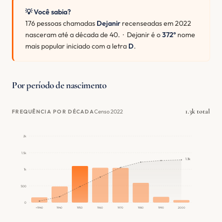
💡 Você sabia?
176 pessoas chamadas
Dejanir
recenseadas em 2022
nasceram até a década de 40. · Dejanir é o
372º
nome
mais popular iniciado com a letra
D
.
Por período de nascimento
1.3k total
Censo 2022
FREQUÊNCIA POR DÉCADA
2k
1.5k
1.3k
1k
500
0
<1940
1940
1950
1960
1970
1980
1990
2000