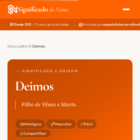
Significado
do Nome
Desde 2011
— 15 anos de autoridade
Revisado por
especialistas em etimo
EXPLORAR
NOME PERFEITO
Início
Letra D
Deimos
ÁREA DO DEV
SIGNIFICADO & ORIGEM
Deimos
Filho de Vênus e Marte.
Mitológica
Masculino
Fácil
Compartilhar