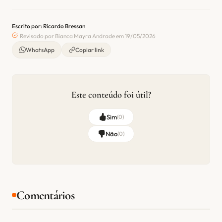
Escrito por: Ricardo Bressan
Revisado por Bianca Mayra Andrade em 19/05/2026
WhatsApp
Copiar link
Este conteúdo foi útil?
Sim
(
0
)
Não
(
0
)
Comentários