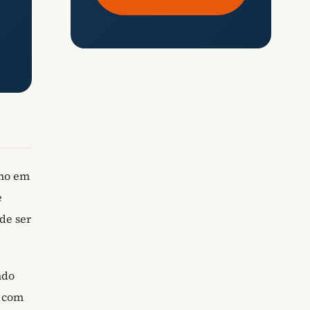
mo em
e
de ser
ndo
s com