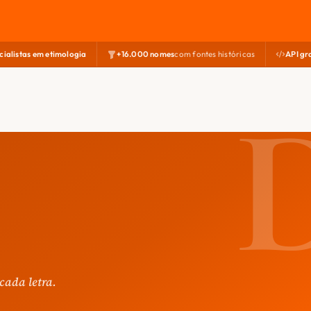
cialistas em etimologia
+16.000 nomes
com fontes históricas
API gr
cada letra.