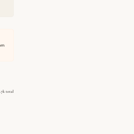
com
2.7k total