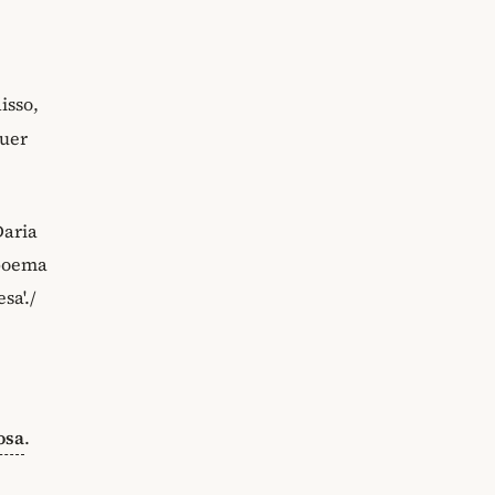
isso,
uer
Daria
 poema
sa'./
osa
.