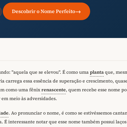
→
Descobrir o Nome Perfeito
undo: "aquela que se elevou". É como uma
planta
que, mes
ria carrega essa essência de superação e crescimento, quas
ssim como uma fênix
renascente
, quem recebe esse nome po
r em meio às adversidades.
dade
. Ao pronunciar o nome, é como se estivéssemos canta
a. É interessante notar que esse nome também possui laço