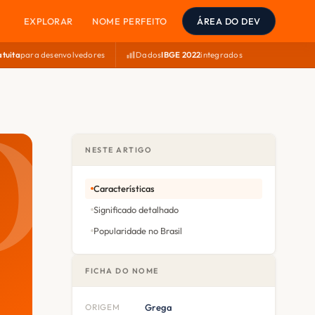
EXPLORAR
NOME PERFEITO
ÁREA DO DEV
atuita
para desenvolvedores
Dados
IBGE 2022
integrados
NESTE ARTIGO
Características
Significado detalhado
Popularidade no Brasil
FICHA DO NOME
ORIGEM
Grega