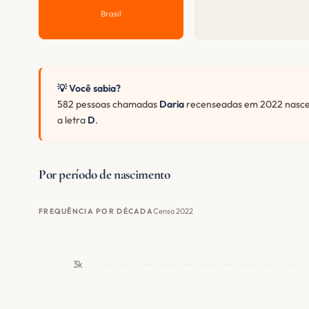
Brasil
💡 Você sabia?
582 pessoas chamadas
Daria
recenseadas em 2022 nascer
a letra
D
.
Por período de nascimento
Censo 2022
FREQUÊNCIA POR DÉCADA
3k