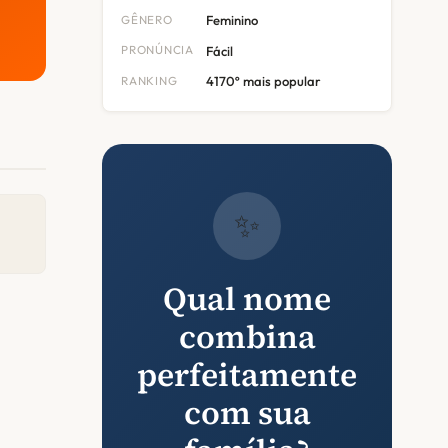
GÊNERO
Feminino
PRONÚNCIA
Fácil
RANKING
4170º mais popular
✨
Qual nome
combina
perfeitamente
com sua