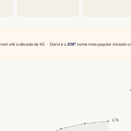
am até a década de 40. · Daria é o
208º
nome mais popular iniciado 
2.7k