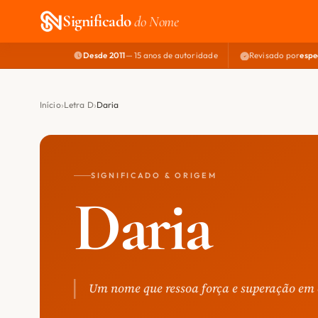
Significado
do Nome
Desde 2011
— 15 anos de autoridade
Revisado por
espe
Início
Letra D
Daria
SIGNIFICADO & ORIGEM
Daria
Um nome que ressoa força e superação em 