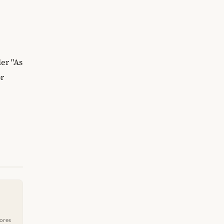
er "As
or
ores