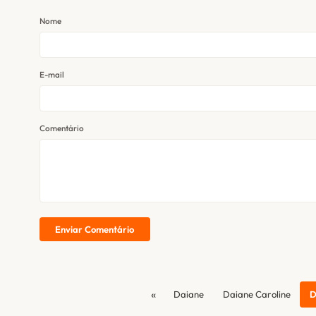
Nome
E-mail
Comentário
Enviar Comentário
«
Daiane
Daiane Caroline
D