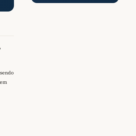
o
, sendo
 em