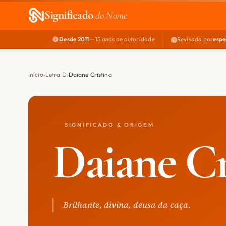
Significado
do Nome
Desde 2011
— 15 anos de autoridade
Revisado por
espe
Início
Letra D
Daiane Cristina
SIGNIFICADO & ORIGEM
Daiane Cr
Brilhante, divina, deusa da caça.