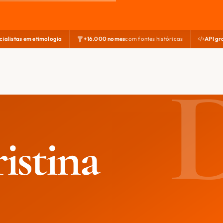
cialistas em etimologia
+16.000 nomes
com fontes históricas
API gr
istina