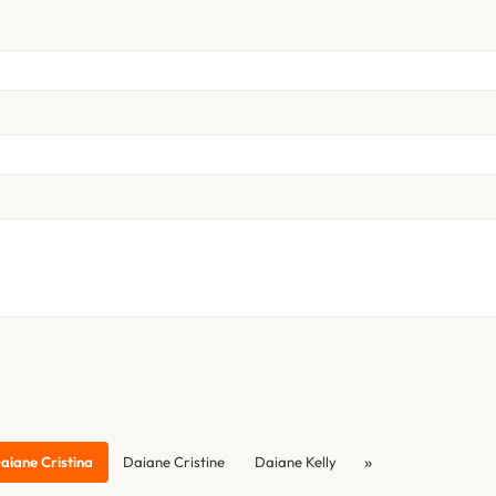
»
aiane Cristina
Daiane Cristine
Daiane Kelly