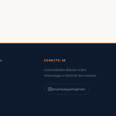
AL
CONECTE-SE
Curiosidades diárias sobre
etimologia e história dos nomes.
@nomesqueinspiram
o