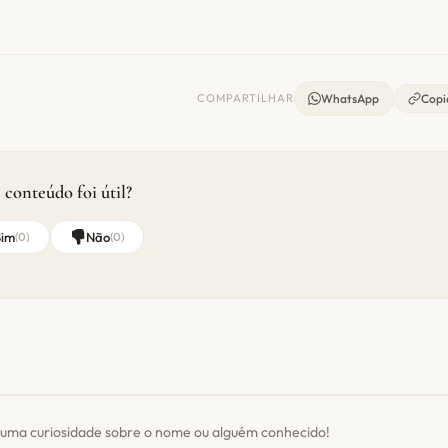
COMPARTILHAR
WhatsApp
Copia
 conteúdo foi útil?
Sim
Não
(
0
)
(
0
)
 uma curiosidade sobre o nome ou alguém conhecido!