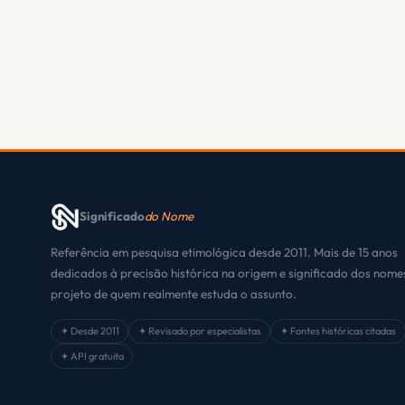
Significado
do Nome
Referência em pesquisa etimológica desde 2011. Mais de 15 anos
dedicados à precisão histórica na origem e significado dos nom
projeto de quem realmente estuda o assunto.
✦ Desde 2011
✦ Revisado por especialistas
✦ Fontes históricas citadas
✦ API gratuita