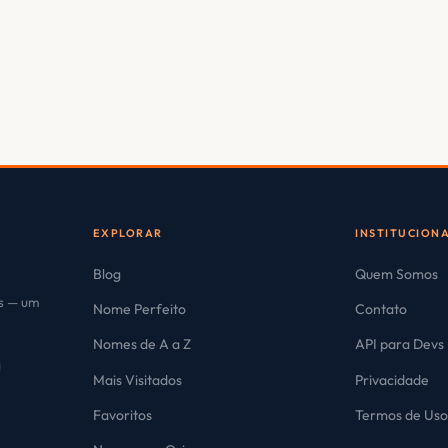
EXPLORAR
INSTITUCION
Blog
Quem Somos
es — um
Nome Perfeito
Contato
Nomes de A a Z
API para Devs
Mais Visitados
Privacidade
Favoritos
Termos de Us