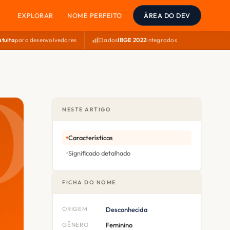
EXPLORAR
NOME PERFEITO
ÁREA DO DEV
atuita
para desenvolvedores
Dados
IBGE 2022
integrados
NESTE ARTIGO
Características
Significado detalhado
FICHA DO NOME
ORIGEM
Desconhecida
GÊNERO
Feminino