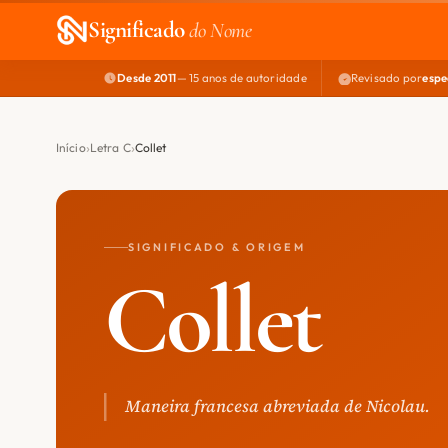
Significado
do Nome
Desde 2011
— 15 anos de autoridade
Revisado por
espe
Início
Letra C
Collet
SIGNIFICADO & ORIGEM
Collet
Maneira francesa abreviada de Nicolau.