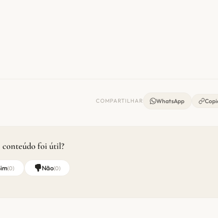
COMPARTILHAR
WhatsApp
Copia
 conteúdo foi útil?
Sim
Não
(
0
)
(
0
)