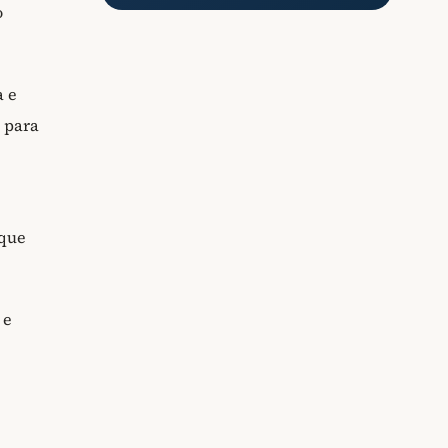
o
a e
 para
 que
 e