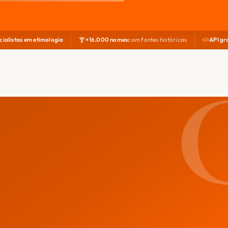
cialistas em etimologia
+16.000 nomes
com fontes históricas
API gr