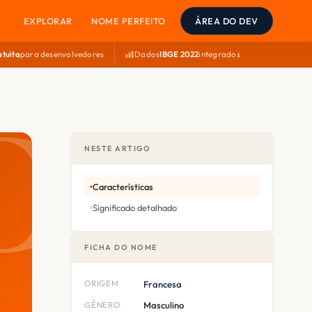
EXPLORAR
NOME PERFEITO
ÁREA DO DEV
atuita
para desenvolvedores
Dados
IBGE 2022
integrados
NESTE ARTIGO
Características
Significado detalhado
FICHA DO NOME
ORIGEM
Francesa
GÊNERO
Masculino