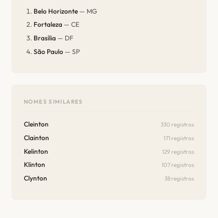
Belo Horizonte
— MG
Fortaleza
— CE
Brasília
— DF
São Paulo
— SP
NOMES SIMILARES
Cleinton
330 registros
Clainton
171 registros
Kelinton
129 registros
Klinton
107 registros
Clynton
38 registros