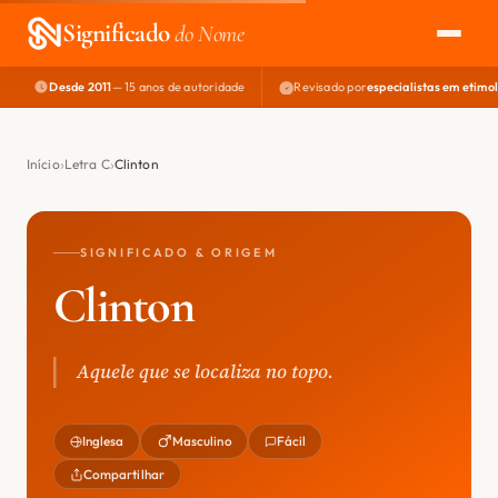
Significado
do Nome
Desde 2011
— 15 anos de autoridade
Revisado por
especialistas em etimo
EXPLORAR
NOME PERFEITO
Início
Letra C
Clinton
ÁREA DO DEV
SIGNIFICADO & ORIGEM
Clinton
Aquele que se localiza no topo.
Inglesa
Masculino
Fácil
Compartilhar