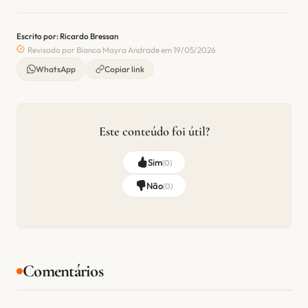
Escrito por: Ricardo Bressan
Revisado por Bianca Mayra Andrade em 19/05/2026
WhatsApp
Copiar link
Este conteúdo foi útil?
Sim
(
0
)
Não
(
0
)
Comentários