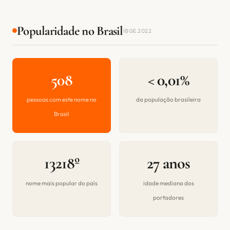
Popularidade no Brasil
IBGE 2022
508
< 0,01%
pessoas com este nome no
da população brasileira
Brasil
13218º
27 anos
nome mais popular do país
idade mediana dos
portadores