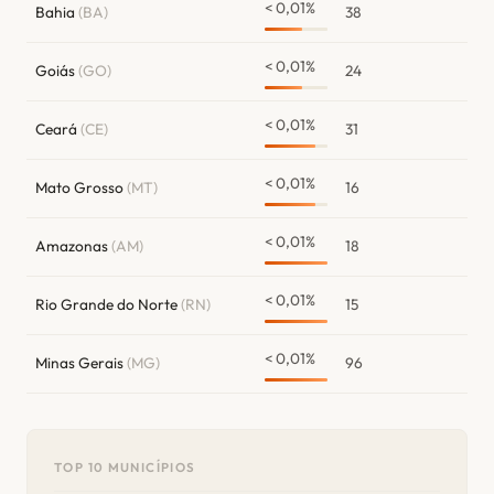
< 0,01%
Bahia
(BA)
38
< 0,01%
Goiás
(GO)
24
< 0,01%
Ceará
(CE)
31
< 0,01%
Mato Grosso
(MT)
16
< 0,01%
Amazonas
(AM)
18
< 0,01%
Rio Grande do Norte
(RN)
15
< 0,01%
Minas Gerais
(MG)
96
TOP 10 MUNICÍPIOS