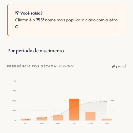
💡 Você sabia?
Clinton é o
755º
nome mais popular iniciado com a letra
C
.
Por período de nascimento
484 total
Censo 2022
FREQUÊNCIA POR DÉCADA
1k
750
484
500
250
0
1960
1970
1980
1990
2000
2010