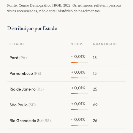
Fonte: Censo Demográfico IBGE, 2022. Os números refletem pessoas
vivas recenseadas, não o total histórico de nascimentos.
Distribuição por Estado
ESTADO
% POP.
QUANTIDADE
< 0,01%
Pará
(PA)
15
< 0,01%
Pernambuco
(PE)
15
< 0,01%
Rio de Janeiro
(RJ)
25
< 0,01%
São Paulo
(SP)
69
< 0,01%
Rio Grande do Sul
(RS)
26