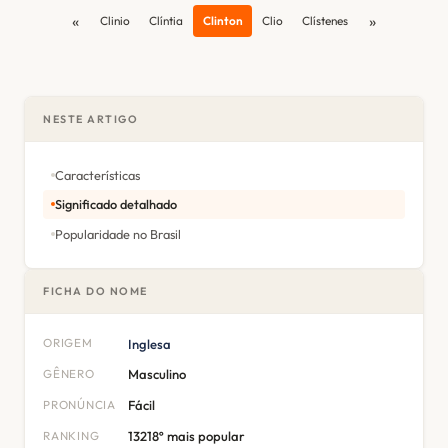
«
»
Clinio
Clíntia
Clinton
Clio
Clístenes
NESTE ARTIGO
Características
Significado detalhado
Popularidade no Brasil
FICHA DO NOME
ORIGEM
Inglesa
GÊNERO
Masculino
PRONÚNCIA
Fácil
RANKING
13218º mais popular