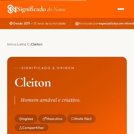
Significado
do Nome
Desde 2011
— 15 anos de autoridade
Revisado por
especialistas em etimo
EXPLORAR
NOME PERFEITO
Início
Letra C
Cleiton
ÁREA DO DEV
SIGNIFICADO & ORIGEM
Cleiton
Homem amável e criativo.
Inglesa
Masculino
Muito fácil
Compartilhar