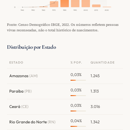
0
1940
1950
1960
1970
1980
1990
2000
2010
2020
Fonte: Censo Demográfico IBGE, 2022. Os números refletem pessoas
vivas recenseadas, não o total histórico de nascimentos.
Distribuição por Estado
ESTADO
% POP.
QUANTIDADE
0,03%
Amazonas
(AM)
1.245
0,03%
Paraíba
(PB)
1.313
0,03%
Ceará
(CE)
3.016
0,04%
Rio Grande do Norte
(RN)
1.342