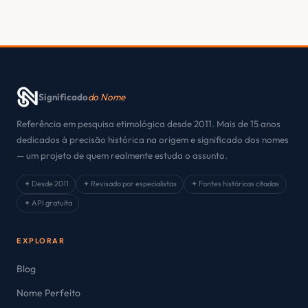
Significado
do Nome
Referência em pesquisa etimológica desde 2011. Mais de 15 anos
dedicados à precisão histórica na origem e significado dos nomes
— um projeto de quem realmente estuda o assunto.
✦ Desde 2011
✦ Revisado por especialistas
✦ Fontes históricas citadas
✦ API gratuita
EXPLORAR
Blog
Nome Perfeito