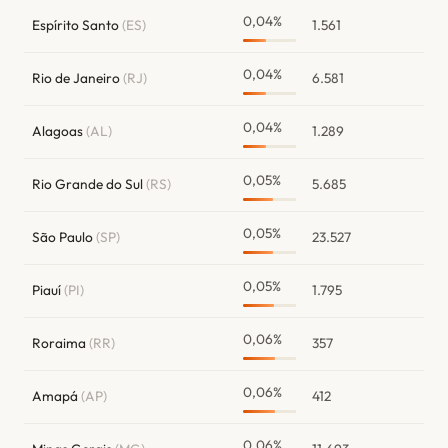
0,04%
Espírito Santo
(ES)
1.561
0,04%
Rio de Janeiro
(RJ)
6.581
0,04%
Alagoas
(AL)
1.289
0,05%
Rio Grande do Sul
(RS)
5.685
0,05%
São Paulo
(SP)
23.527
0,05%
Piauí
(PI)
1.795
0,06%
Roraima
(RR)
357
0,06%
Amapá
(AP)
412
0,06%