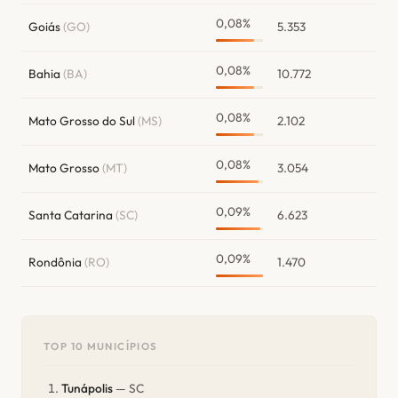
0,08%
Goiás
(GO)
5.353
0,08%
Bahia
(BA)
10.772
0,08%
Mato Grosso do Sul
(MS)
2.102
0,08%
Mato Grosso
(MT)
3.054
0,09%
Santa Catarina
(SC)
6.623
0,09%
Rondônia
(RO)
1.470
TOP 10 MUNICÍPIOS
Tunápolis
— SC