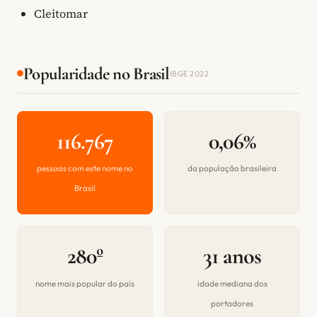
Cleitomar
Popularidade no Brasil
IBGE 2022
116.767
0,06%
pessoas com este nome no
da população brasileira
Brasil
280º
31 anos
nome mais popular do país
idade mediana dos
portadores