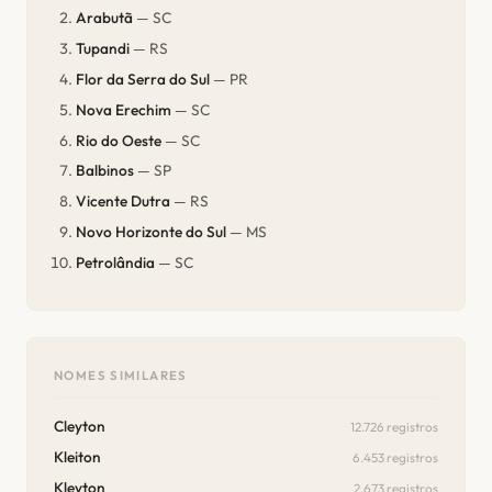
Arabutã
— SC
Tupandi
— RS
Flor da Serra do Sul
— PR
Nova Erechim
— SC
Rio do Oeste
— SC
Balbinos
— SP
Vicente Dutra
— RS
Novo Horizonte do Sul
— MS
Petrolândia
— SC
NOMES SIMILARES
Cleyton
12.726 registros
Kleiton
6.453 registros
Kleyton
2.673 registros