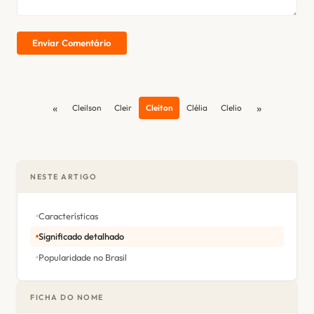
Enviar Comentário
«
»
Cleilson
Cleir
Cleiton
Clélia
Clelio
NESTE ARTIGO
Características
Significado detalhado
Popularidade no Brasil
FICHA DO NOME