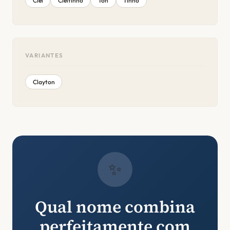
Clei
Cleitinho
Ton
Tinho
VARIANTES
Clayton
✨
Qual nome combina
perfeitamente com