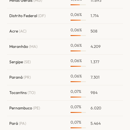
Minas Gerais
(MG)
11.693
0,06%
Distrito Federal
(DF)
1.714
0,06%
Acre
(AC)
508
0,06%
Maranhão
(MA)
4.209
0,06%
Sergipe
(SE)
1.377
0,06%
Paraná
(PR)
7.301
0,07%
Tocantins
(TO)
984
0,07%
Pernambuco
(PE)
6.020
0,07%
Pará
(PA)
5.464