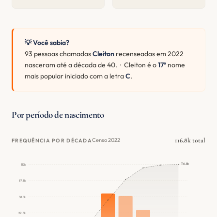
💡 Você sabia?
93 pessoas chamadas
Cleiton
recenseadas em 2022
nasceram até a década de 40. · Cleiton é o
17º
nome
mais popular iniciado com a letra
C
.
Por período de nascimento
116.8k total
Censo 2022
FREQUÊNCIA POR DÉCADA
116.8k
117k
87.8k
58.5k
29.3k