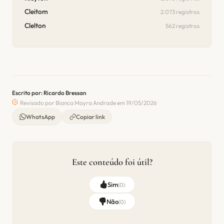
Cleitom
2.073 registros
Clelton
562 registros
Escrito por: Ricardo Bressan
Revisado por Bianca Mayra Andrade em 19/05/2026
WhatsApp
Copiar link
Este conteúdo foi útil?
Sim
(
0
)
Não
(
0
)