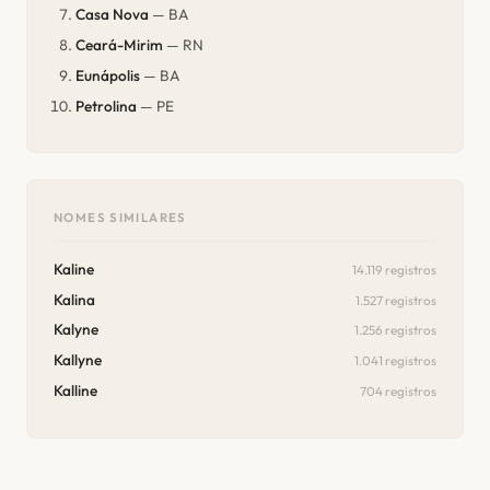
Casa Nova
— BA
Ceará-Mirim
— RN
Eunápolis
— BA
Petrolina
— PE
NOMES SIMILARES
Kaline
14.119 registros
Kalina
1.527 registros
Kalyne
1.256 registros
Kallyne
1.041 registros
Kalline
704 registros