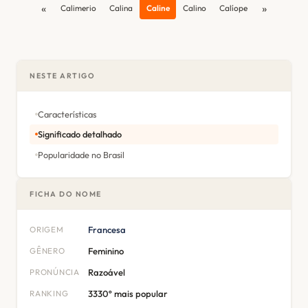
«
»
Calimerio
Calina
Caline
Calino
Calíope
NESTE ARTIGO
Características
Significado detalhado
Popularidade no Brasil
FICHA DO NOME
ORIGEM
Francesa
GÊNERO
Feminino
PRONÚNCIA
Razoável
RANKING
3330º mais popular