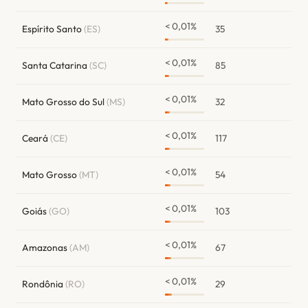
< 0,01%
Espírito Santo
(ES)
35
< 0,01%
Santa Catarina
(SC)
85
< 0,01%
Mato Grosso do Sul
(MS)
32
< 0,01%
Ceará
(CE)
117
< 0,01%
Mato Grosso
(MT)
54
< 0,01%
Goiás
(GO)
103
< 0,01%
Amazonas
(AM)
67
< 0,01%
Rondônia
(RO)
29