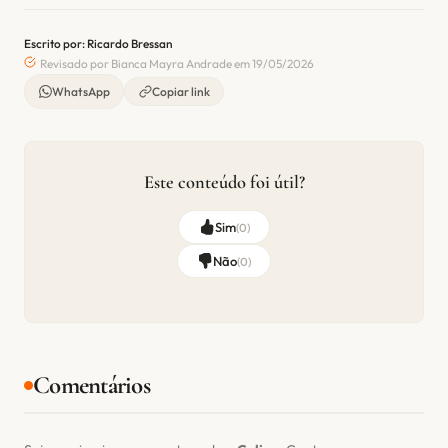
Escrito por: Ricardo Bressan
Revisado por Bianca Mayra Andrade em 19/05/2026
WhatsApp
Copiar link
Este conteúdo foi útil?
Sim
(
0
)
Não
(
0
)
Comentários