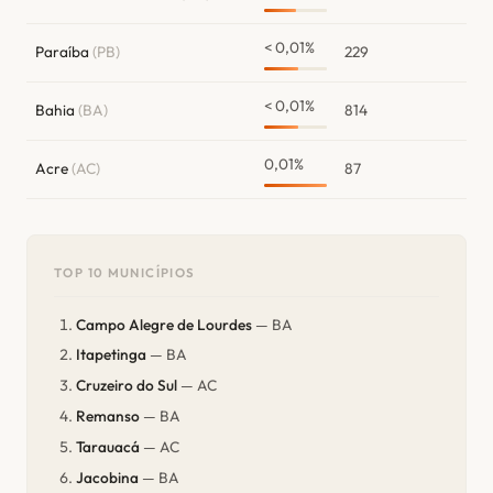
< 0,01%
Paraíba
(PB)
229
< 0,01%
Bahia
(BA)
814
0,01%
Acre
(AC)
87
TOP 10 MUNICÍPIOS
Campo Alegre de Lourdes
— BA
Itapetinga
— BA
Cruzeiro do Sul
— AC
Remanso
— BA
Tarauacá
— AC
Jacobina
— BA