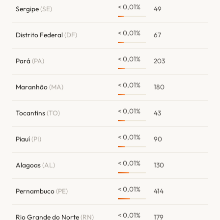
< 0,01%
Sergipe
(SE)
49
< 0,01%
Distrito Federal
(DF)
67
< 0,01%
Pará
(PA)
203
< 0,01%
Maranhão
(MA)
180
< 0,01%
Tocantins
(TO)
43
< 0,01%
Piauí
(PI)
90
< 0,01%
Alagoas
(AL)
130
< 0,01%
Pernambuco
(PE)
414
< 0,01%
Rio Grande do Norte
(RN)
179