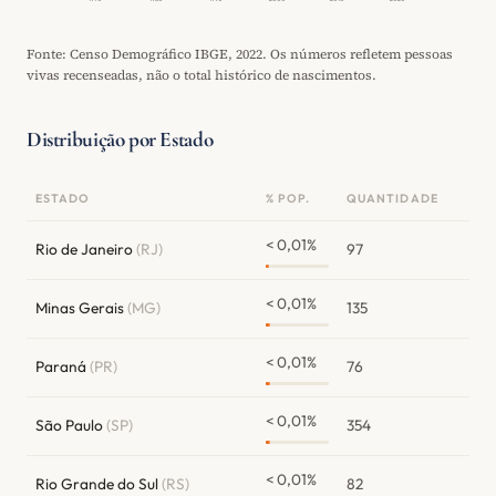
Fonte: Censo Demográfico IBGE, 2022. Os números refletem pessoas
vivas recenseadas, não o total histórico de nascimentos.
Distribuição por Estado
ESTADO
% POP.
QUANTIDADE
< 0,01%
Rio de Janeiro
(RJ)
97
< 0,01%
Minas Gerais
(MG)
135
< 0,01%
Paraná
(PR)
76
< 0,01%
São Paulo
(SP)
354
< 0,01%
Rio Grande do Sul
(RS)
82