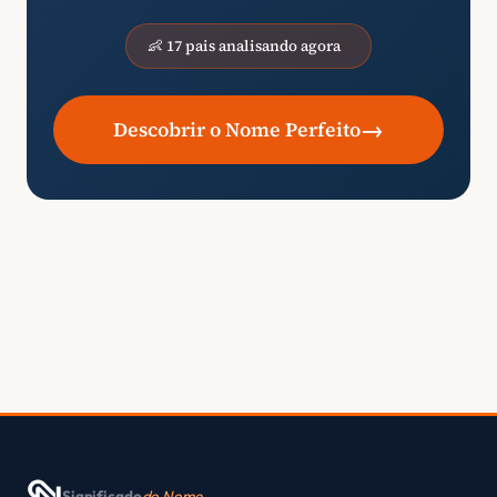
👶 17 pais analisando agora
→
Descobrir o Nome Perfeito
Significado
do Nome