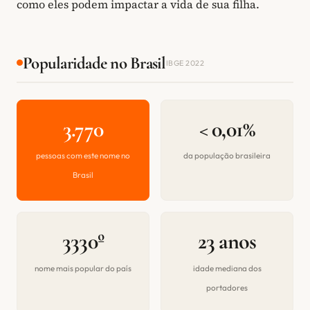
como eles podem impactar a vida de sua filha.
Popularidade no Brasil
IBGE 2022
3.770
< 0,01%
pessoas com este nome no
da população brasileira
Brasil
3330º
23 anos
nome mais popular do país
idade mediana dos
portadores