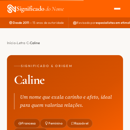
Significado
do Nome
Desde 2011
— 15 anos de autoridade
Revisado por
especialistas em etimo
EXPLORAR
NOME PERFEITO
Início
Letra C
Caline
ÁREA DO DEV
SIGNIFICADO & ORIGEM
Caline
Um nome que exala carinho e afeto, ideal
para quem valoriza relações.
Francesa
Feminino
Razoável