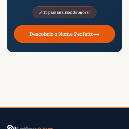
🌙 15 pais analisando agora
→
Descobrir o Nome Perfeito
Significado
do Nome