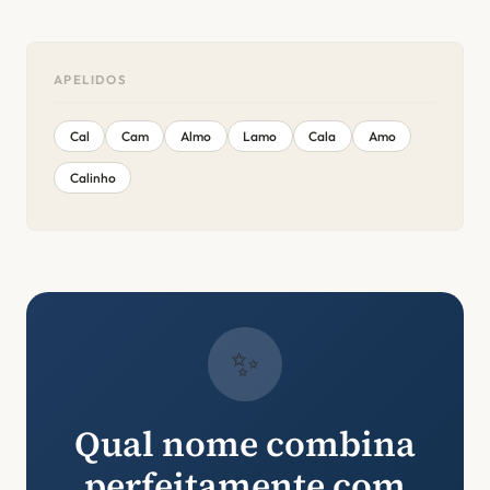
APELIDOS
Cal
Cam
Almo
Lamo
Cala
Amo
Calinho
✨
Qual nome combina
perfeitamente com