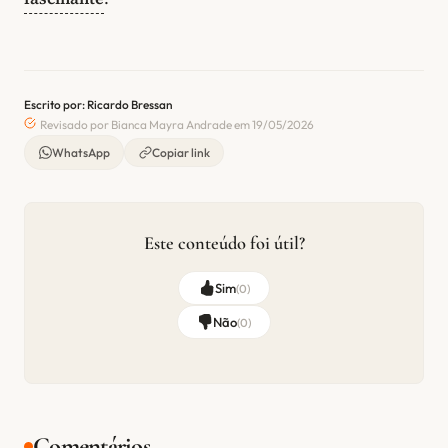
Escrito por: Ricardo Bressan
Revisado por Bianca Mayra Andrade em 19/05/2026
WhatsApp
Copiar link
Este conteúdo foi útil?
Sim
(
0
)
Não
(
0
)
Comentários