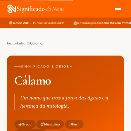
Significado
do Nome
Desde 2011
— 15 anos de autoridade
Revisado por
especialistas em etimo
EXPLORAR
NOME PERFEITO
Início
Letra C
Cálamo
ÁREA DO DEV
SIGNIFICADO & ORIGEM
Cálamo
Um nome que traz a força das águas e a
herança da mitologia.
Grega
Masculino
Fácil