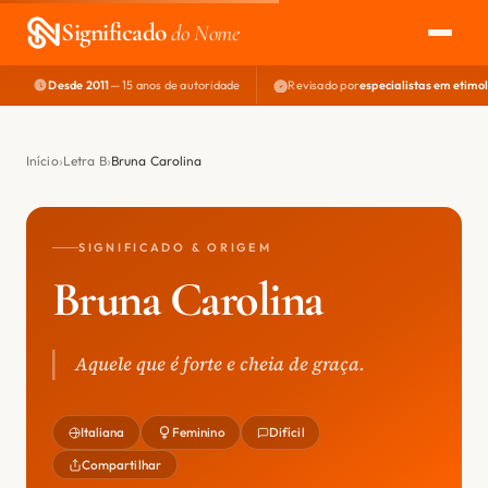
Significado
do Nome
Desde 2011
— 15 anos de autoridade
Revisado por
especialistas em etimo
EXPLORAR
NOME PERFEITO
Início
Letra B
Bruna Carolina
ÁREA DO DEV
SIGNIFICADO & ORIGEM
Bruna Carolina
Aquele que é forte e cheia de graça.
Italiana
Feminino
Difícil
Compartilhar