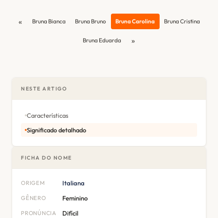
«
Bruna Bianca
Bruna Bruno
Bruna Carolina
Bruna Cristina
»
Bruna Eduarda
NESTE ARTIGO
Características
Significado detalhado
FICHA DO NOME
ORIGEM
Italiana
GÊNERO
Feminino
PRONÚNCIA
Difícil