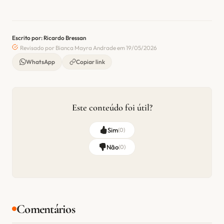
Escrito por: Ricardo Bressan
Revisado por Bianca Mayra Andrade em 19/05/2026
WhatsApp
Copiar link
Este conteúdo foi útil?
Sim
(
0
)
Não
(
0
)
Comentários