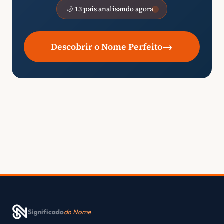
🌙 13 pais analisando agora
→
Descobrir o Nome Perfeito
Significado
do Nome