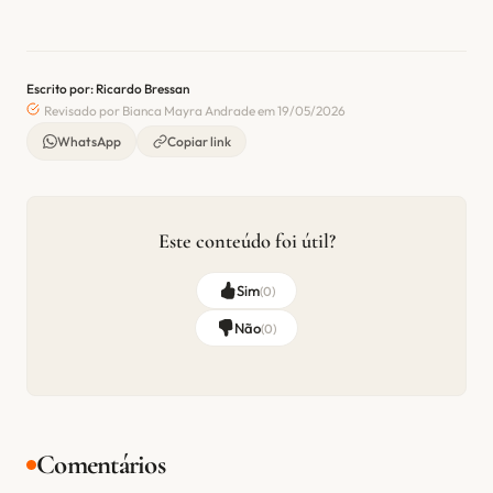
Escrito por: Ricardo Bressan
Revisado por Bianca Mayra Andrade em 19/05/2026
WhatsApp
Copiar link
Este conteúdo foi útil?
Sim
(
0
)
Não
(
0
)
Comentários