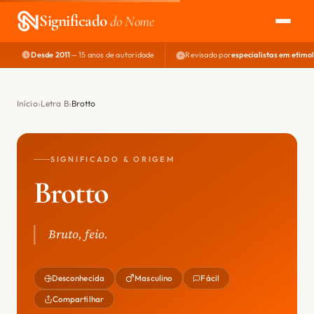
Significado
do Nome
Desde 2011
— 15 anos de autoridade
Revisado por
especialistas em etimo
EXPLORAR
NOME PERFEITO
Início
Letra B
Brotto
ÁREA DO DEV
SIGNIFICADO & ORIGEM
Brotto
Bruto, feio.
Desconhecida
Masculino
Fácil
Compartilhar