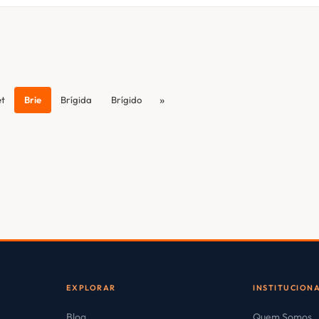
»
et
Brie
Brígida
Brígido
EXPLORAR
INSTITUCION
Blog
Quem Somos