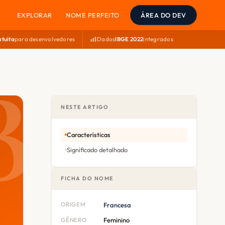
EXPLORAR
NOME PERFEITO
ÁREA DO DEV
atuita
para desenvolvedores
Dados
IBGE 2022
integrados
NESTE ARTIGO
Características
Significado detalhado
FICHA DO NOME
ORIGEM
Francesa
GÊNERO
Feminino