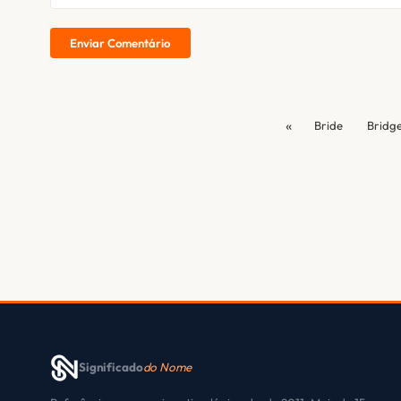
Enviar Comentário
«
Bride
Bridg
Significado
do Nome