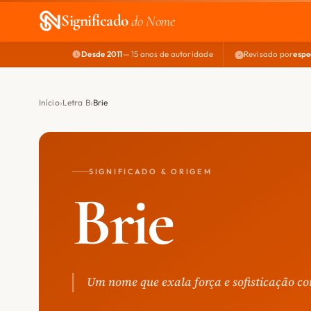
Significado
do Nome
Desde 2011
— 15 anos de autoridade
Revisado por
espe
Início
Letra B
Brie
SIGNIFICADO & ORIGEM
Brie
Um nome que exala força e sofisticação c