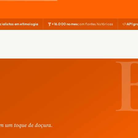
cialistas em etimologia
+16.000 nomes
com fontes históricas
API gr
om um toque de doçura.