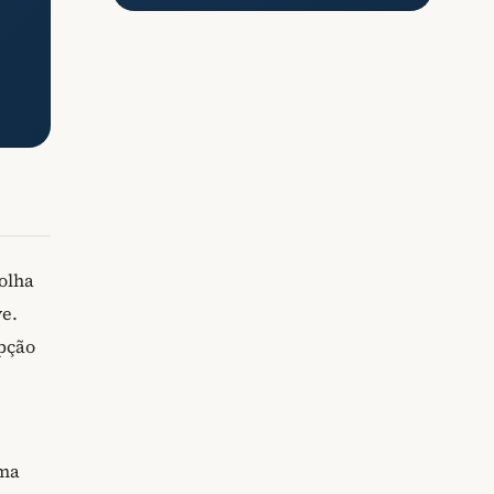
olha
e.
pção
oma