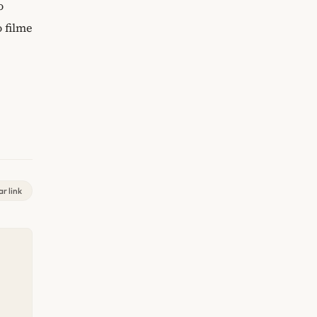
o
o filme
r link