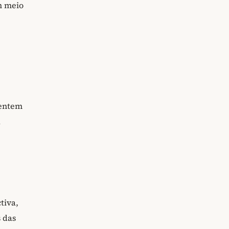
m meio
mentem
a
tiva,
 das