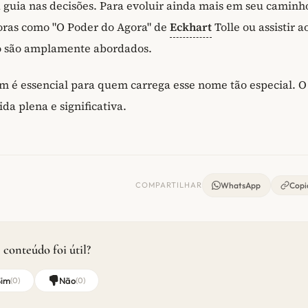
guia nas decisões. Para evoluir ainda mais em seu caminh
doras como "O Poder do Agora" de
Eckhart
Tolle ou assistir a
ão são amplamente abordados.
m é essencial para quem carrega esse nome tão especial. O
a plena e significativa.
COMPARTILHAR
WhatsApp
Copia
 conteúdo foi útil?
Sim
Não
(
0
)
(
0
)