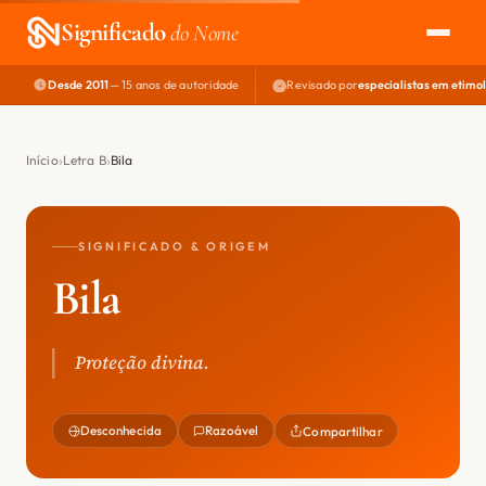
Significado
do Nome
Desde 2011
— 15 anos de autoridade
Revisado por
especialistas em etimo
EXPLORAR
NOME PERFEITO
Início
Letra B
Bila
ÁREA DO DEV
SIGNIFICADO & ORIGEM
Bila
Proteção divina.
Desconhecida
Razoável
Compartilhar