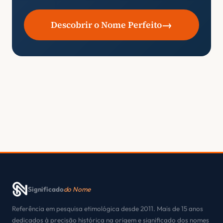
→
Descobrir o Nome Perfeito
Significado
do Nome
Referência em pesquisa etimológica desde 2011. Mais de 15 anos
dedicados à precisão histórica na origem e significado dos nomes