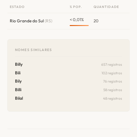
ESTADO
% POP.
QUANTIDADE
< 0,01%
Rio Grande do Sul
(RS)
20
NOMES SIMILARES
Billy
657 registros
Bili
102 registros
Bily
76 registros
Billi
58 registros
Bilal
48 registros