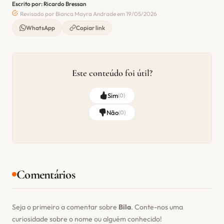
Escrito por: Ricardo Bressan
Revisado por Bianca Mayra Andrade em 19/05/2026
WhatsApp
Copiar link
Este conteúdo foi útil?
Sim
(
0
)
Não
(
0
)
Comentários
Seja o primeiro a comentar sobre
Bila
. Conte-nos uma
curiosidade sobre o nome ou alguém conhecido!