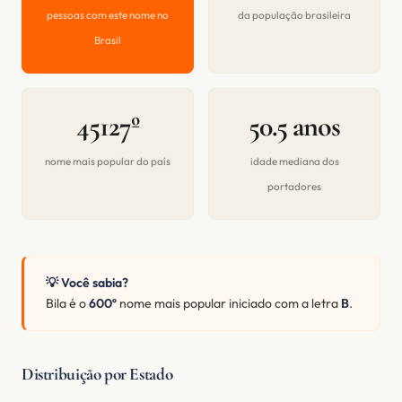
pessoas com este nome no
da população brasileira
Brasil
45127º
50.5 anos
nome mais popular do país
idade mediana dos
portadores
💡 Você sabia?
Bila é o
600º
nome mais popular iniciado com a letra
B
.
Distribuição por Estado