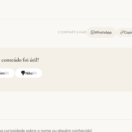
COMPARTILHAR
WhatsApp
Copia
 conteúdo foi útil?
Sim
Não
(
0
)
(
0
)
a curiosidade sobre o nome ou alguém conhecido!