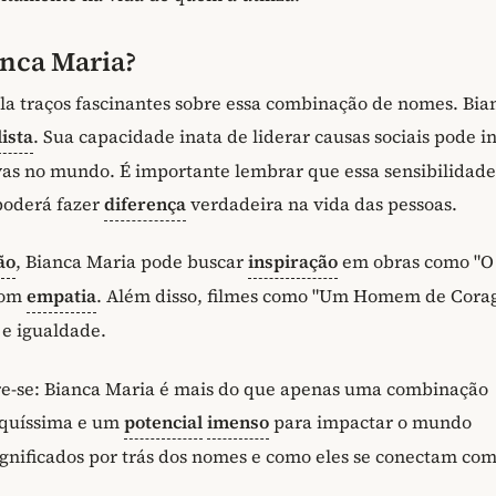
anca Maria?
a traços fascinantes sobre essa combinação de nomes. Bia
lista
. Sua capacidade inata de liderar causas sociais pode i
ivas no mundo. É importante lembrar que essa sensibilidad
poderá fazer
diferença
verdadeira na vida das pessoas.
ão
, Bianca Maria pode buscar
inspiração
em obras como "O
com
empatia
. Além disso, filmes como "Um Homem de Cora
 e igualdade.
bre-se: Bianca Maria é mais do que apenas uma combinação
riquíssima e um
potencial
imenso
para impactar o mundo
ignificados por trás dos nomes e como eles se conectam com