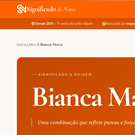
Significado
do Nome
Desde 2011
— 15 anos de autoridade
Revisado por
espe
Início
Letra B
Bianca Maria
SIGNIFICADO & ORIGEM
Bianca M
Uma combinação que reflete pureza e força