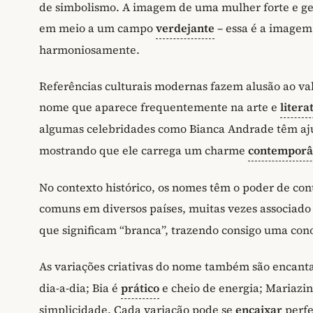
de simbolismo. A imagem de uma mulher forte e ge
em meio a um campo
verdejante
– essa é a imagem 
harmoniosamente.
Referências culturais modernas fazem alusão ao va
nome que aparece frequentemente na arte e
litera
algumas celebridades como Bianca Andrade têm a
mostrando que ele carrega um charme
contempor
No contexto histórico, os nomes têm o poder de con
comuns em diversos países, muitas vezes associado 
que significam “branca”, trazendo consigo uma con
As variações criativas do nome também são encan
dia-a-dia; Bia é
prático
e cheio de energia; Mariazi
simplicidade. Cada variação pode se
encaixar
perfe