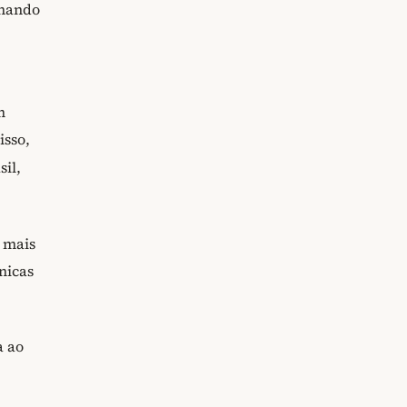
chando
m
isso,
il,
s mais
ônicas
a ao