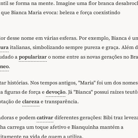
ntil se forma na mente. Imagine uma flor branca desabro
que Bianca Maria evoca: beleza e força coexistindo
lor desse nome em várias esferas. Por exemplo, Bianca é u
tura
italianas, simbolizando sempre pureza e graça. Além d
judado a
popularizar
o nome entre as novas gerações no Bras
âneo
.
tar histórias. Nos tempos antigos, "Maria" foi um dos nome
a figuras de força e
devoção
. Já "Bianca" possui raízes teut
otação de
clareza
e transparência.
tadoras e podem
cativar
diferentes gerações: Bibi traz levez
nha carrega um toque afetivo e Bianquinha mantém a
itamente na vida de quem a utiliza.