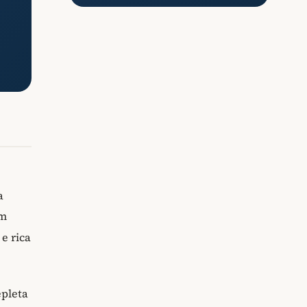
a
um
 e rica
epleta