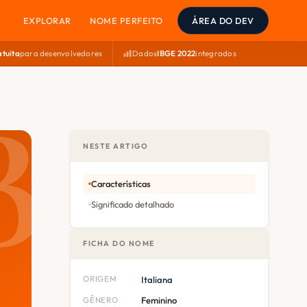
EXPLORAR
NOME PERFEITO
ÁREA DO DEV
atuita
para desenvolvedores
Dados
IBGE 2022
integrados
NESTE ARTIGO
Características
Significado detalhado
FICHA DO NOME
ORIGEM
Italiana
GÊNERO
Feminino