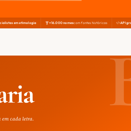
cialistas em etimologia
+16.000 nomes
com fontes históricas
API gr
aria
 em cada letra.