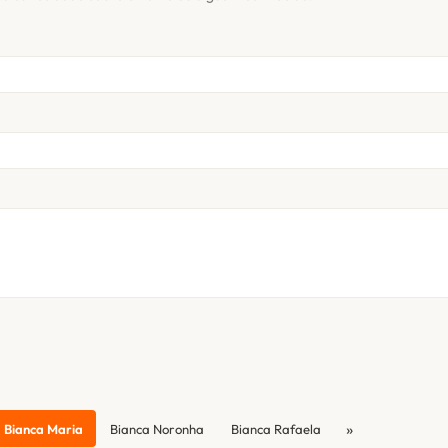
»
Bianca Maria
Bianca Noronha
Bianca Rafaela