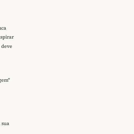
nca
nspirar
e deve
gem"
 sua