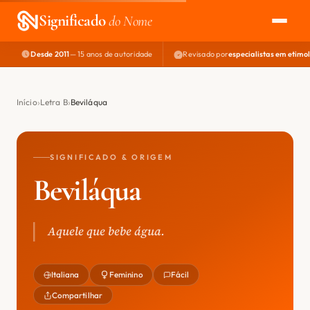
Significado
do Nome
Desde 2011
— 15 anos de autoridade
Revisado por
especialistas em etimo
EXPLORAR
NOME PERFEITO
Início
Letra B
Beviláqua
ÁREA DO DEV
SIGNIFICADO & ORIGEM
Beviláqua
Aquele que bebe água.
Italiana
Feminino
Fácil
Compartilhar