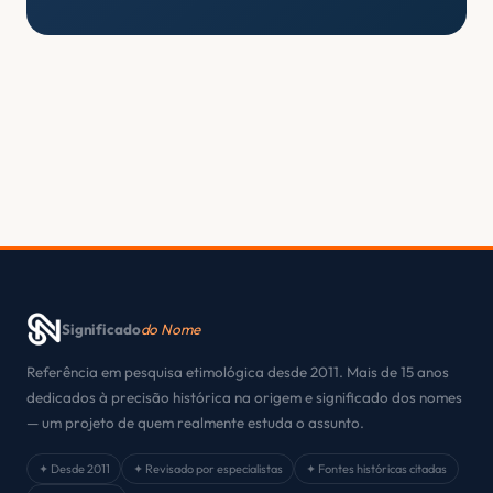
Significado
do Nome
Referência em pesquisa etimológica desde 2011. Mais de 15 anos
dedicados à precisão histórica na origem e significado dos nomes
— um projeto de quem realmente estuda o assunto.
✦ Desde 2011
✦ Revisado por especialistas
✦ Fontes históricas citadas