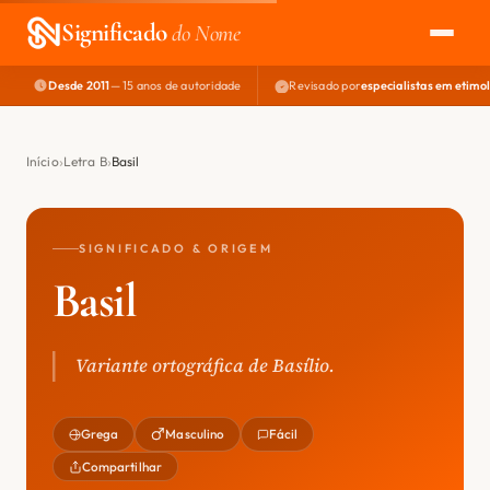
Significado
do Nome
Desde 2011
— 15 anos de autoridade
Revisado por
especialistas em etimo
EXPLORAR
NOME PERFEITO
Início
Letra B
Basil
ÁREA DO DEV
SIGNIFICADO & ORIGEM
Basil
Variante ortográfica de Basílio.
Grega
Masculino
Fácil
Compartilhar