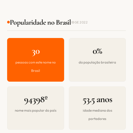
Popularidade no Brasil
IBGE 2022
30
0%
pessoas com este nome no
da população brasileira
Brasil
94398º
53.5 anos
nome mais popular do país
idade mediana dos
portadores