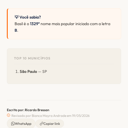
💡 Você sabia?
Basil é o
1329º
nome mais popular iniciado com a letra
B
.
TOP 10 MUNICÍPIOS
São Paulo
— SP
Escrito por: Ricardo Bressan
Revisado por Bianca Mayra Andrade em 19/05/2026
WhatsApp
Copiar link