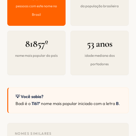
pessoas com este nome no
da população brasileira
Brasil
81857º
53 anos
nome mais popular do país
idade mediana dos
portadores
💡 Você sabia?
Badi é o
1161º
nome mais popular iniciado com a letra
B
.
NOMES SIMILARES