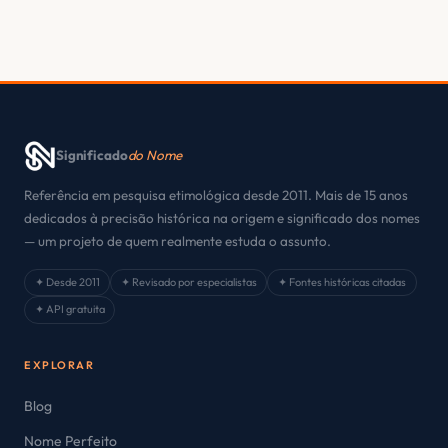
Significado
do Nome
Referência em pesquisa etimológica desde 2011. Mais de 15 anos
dedicados à precisão histórica na origem e significado dos nomes
— um projeto de quem realmente estuda o assunto.
✦ Desde 2011
✦ Revisado por especialistas
✦ Fontes históricas citadas
✦ API gratuita
EXPLORAR
Blog
Nome Perfeito