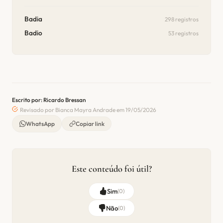
Badia
298 registros
Badio
53 registros
Escrito por: Ricardo Bressan
Revisado por Bianca Mayra Andrade em 19/05/2026
WhatsApp
Copiar link
Este conteúdo foi útil?
Sim
(
0
)
Não
(
0
)