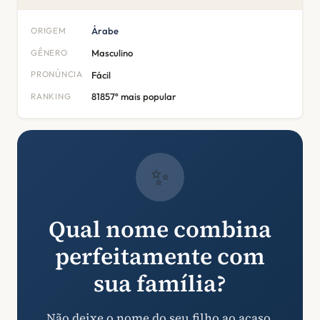
ORIGEM
Árabe
GÊNERO
Masculino
PRONÚNCIA
Fácil
RANKING
81857º mais popular
✨
Qual nome combina
perfeitamente com
sua família?
Não deixe o nome do seu filho ao acaso.