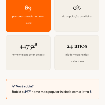
89
0%
pessoas com este nome no
da população brasileira
Brasil
44732º
24 anos
nome mais popular do país
idade mediana dos
portadores
💡 Você sabia?
Babi é o
597º
nome mais popular iniciado com a letra
B
.