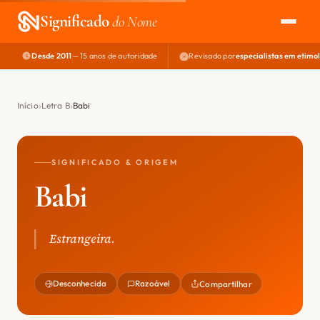
Significado
do Nome
Desde 2011
— 15 anos de autoridade
Revisado por
especialistas em etimo
EXPLORAR
NOME PERFEITO
Início
Letra B
Babi
ÁREA DO DEV
SIGNIFICADO & ORIGEM
Babi
Estrangeira.
Desconhecida
Razoável
Compartilhar