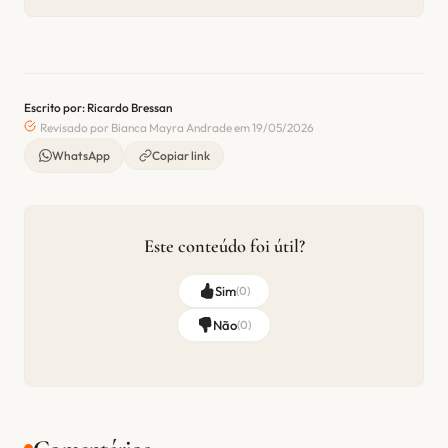
Escrito por: Ricardo Bressan
Revisado por Bianca Mayra Andrade em 19/05/2026
WhatsApp
Copiar link
Este conteúdo foi útil?
Sim
(
0
)
Não
(
0
)