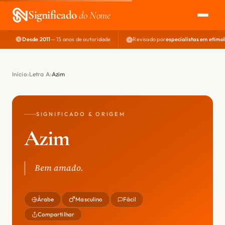
Significado
do Nome
Desde 2011
— 15 anos de autoridade
Revisado por
especialistas em etimo
EXPLORAR
NOME PERFEITO
Início
Letra A
Azim
ÁREA DO DEV
SIGNIFICADO & ORIGEM
Azim
Bem amado.
Árabe
Masculino
Fácil
Compartilhar