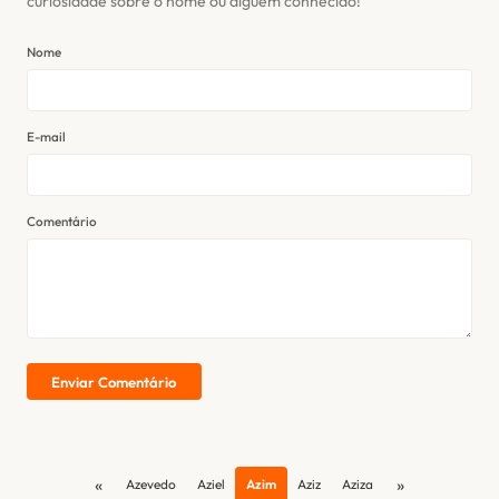
curiosidade sobre o nome ou alguém conhecido!
Nome
E-mail
Comentário
Enviar Comentário
«
»
Azevedo
Aziel
Azim
Aziz
Aziza