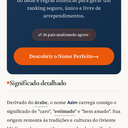
do IBGE e regras fonéticas para gerar um
ranking seguro, único e livre de
arrependimentos.
👶 26 pais analisando agora
→
Descobrir o Nome Perfeito
Significado detalhado
Derivado do
árabe
, o nome
carrega consigo o
Azim
significado de "caro", "
estimado
" e "bem amado". Sua
origem remonta às tradições e culturas do Oriente