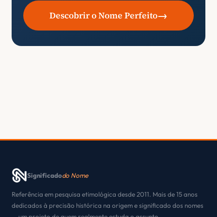
→
Descobrir o Nome Perfeito
Significado
do Nome
Referência em pesquisa etimológica desde 2011. Mais de 15 anos
dedicados à precisão histórica na origem e significado dos nomes
— um projeto de quem realmente estuda o assunto.