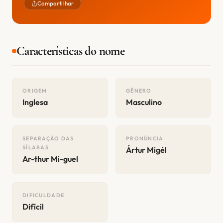
Compartilhar
Características do nome
ORIGEM
GÊNERO
Inglesa
Masculino
SEPARAÇÃO DAS
PRONÚNCIA
SÍLABAS
Ártur Migél
Ar-thur Mi-guel
DIFICULDADE
Difícil