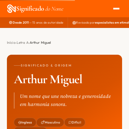
Significado
do Nome
Desde 2011
— 15 anos de autoridade
Revisado por
especialistas em etimo
EXPLORAR
NOME PERFEITO
Início
Letra A
Arthur Miguel
ÁREA DO DEV
SIGNIFICADO & ORIGEM
Arthur Miguel
Um nome que une nobreza e generosidade
em harmonia sonora.
Inglesa
Masculino
Difícil