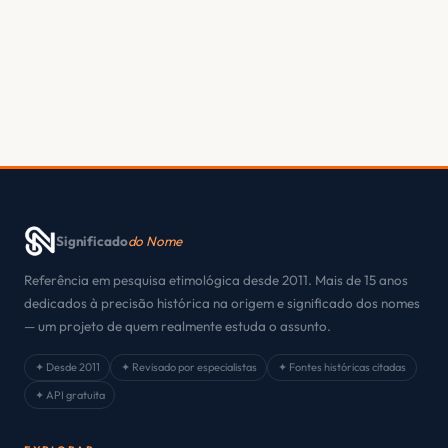
Significado
do Nome
Referência em pesquisa etimológica desde 2011. Mais de 15 anos
dedicados à precisão histórica na origem e significado dos nomes
— um projeto de quem realmente estuda o assunto.
✦ Desde 2011
✦ Revisado por especialistas
✦ Fontes históricas citadas
✦ API gratuita