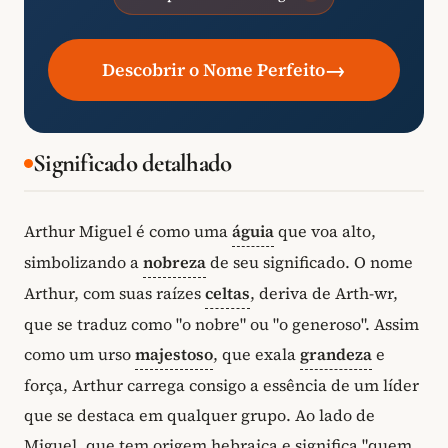
→
Descobrir o Nome Perfeito
Significado detalhado
Arthur Miguel é como uma
águia
que voa alto,
simbolizando a
nobreza
de seu significado. O nome
Arthur, com suas raízes
celtas
, deriva de Arth-wr,
que se traduz como "o nobre" ou "o generoso". Assim
como um urso
majestoso
, que exala
grandeza
e
força, Arthur carrega consigo a essência de um líder
que se destaca em qualquer grupo. Ao lado de
Miguel, que tem origem hebraica e significa "quem