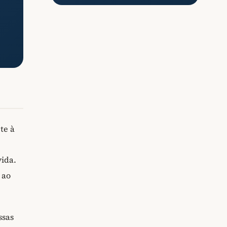
te à
vida.
ao
ssas