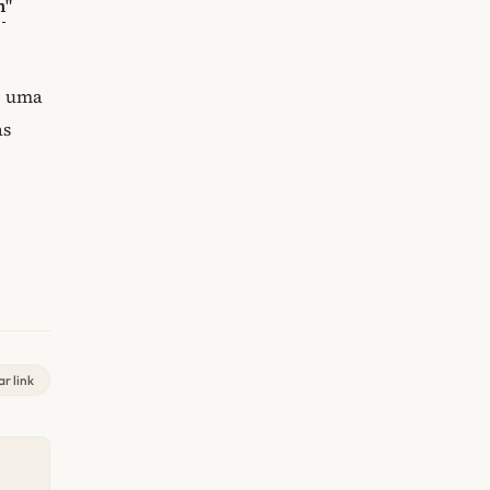
m
"
é uma
as
r link