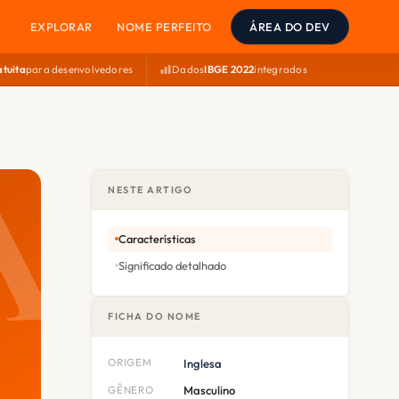
EXPLORAR
NOME PERFEITO
ÁREA DO DEV
atuita
para desenvolvedores
Dados
IBGE 2022
integrados
NESTE ARTIGO
Características
Significado detalhado
FICHA DO NOME
ORIGEM
Inglesa
GÊNERO
Masculino