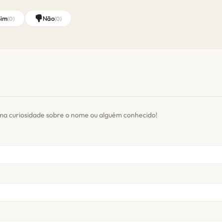
Sim
Não
(
0
)
(
0
)
ma curiosidade sobre o nome ou alguém conhecido!