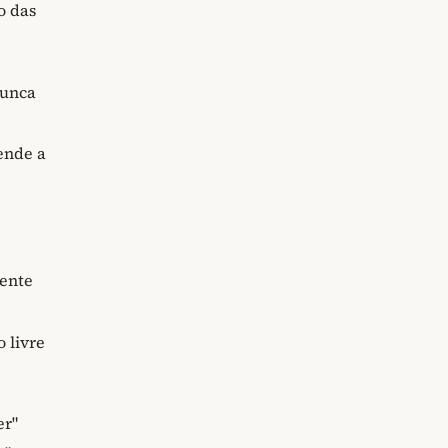
o das
nunca
tende a
mente
 livre
er"