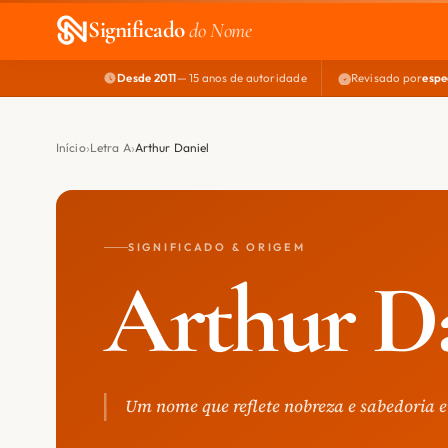
Significado
do Nome
Desde 2011
— 15 anos de autoridade
Revisado por
espe
Início
Letra A
Arthur Daniel
SIGNIFICADO & ORIGEM
Arthur D
Um nome que reflete nobreza e sabedoria e