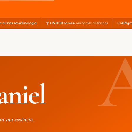
cialistas em etimologia
+16.000 nomes
com fontes históricas
API gr
aniel
m sua essência.