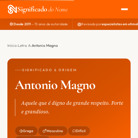
Significado
do Nome
Desde 2011
— 15 anos de autoridade
Revisado por
especialistas em etimo
EXPLORAR
NOME PERFEITO
Início
Letra A
Antonio Magno
ÁREA DO DEV
SIGNIFICADO & ORIGEM
Antonio Magno
Aquele que é digno de grande respeito. Forte
e grandioso.
Grega
Masculino
Difícil