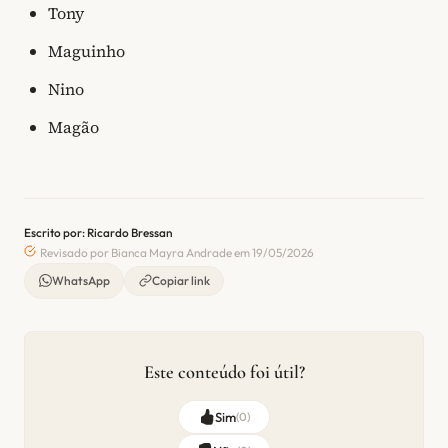
Tony
Maguinho
Nino
Magão
Escrito por: Ricardo Bressan
Revisado por Bianca Mayra Andrade em 19/05/2026
WhatsApp
Copiar link
Este conteúdo foi útil?
Sim
(
0
)