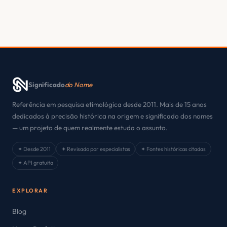
Significado
do Nome
Referência em pesquisa etimológica desde 2011. Mais de 15 anos
dedicados à precisão histórica na origem e significado dos nomes
— um projeto de quem realmente estuda o assunto.
✦ Desde 2011
✦ Revisado por especialistas
✦ Fontes históricas citadas
✦ API gratuita
EXPLORAR
Blog