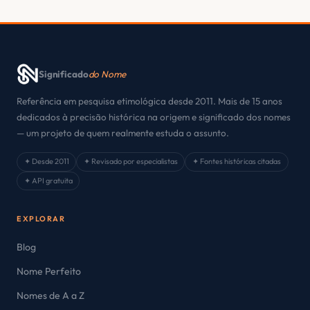
Significado
do Nome
Referência em pesquisa etimológica desde 2011. Mais de 15 anos
dedicados à precisão histórica na origem e significado dos nomes
— um projeto de quem realmente estuda o assunto.
✦ Desde 2011
✦ Revisado por especialistas
✦ Fontes históricas citadas
✦ API gratuita
EXPLORAR
Blog
Nome Perfeito
Nomes de A a Z