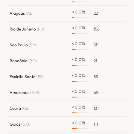
< 0,01%
Alagoas
(AL)
22
< 0,01%
Rio de Janeiro
(RJ)
156
< 0,01%
São Paulo
(SP)
511
< 0,01%
Rondônia
(RO)
21
< 0,01%
Espírito Santo
(ES)
53
< 0,01%
Amazonas
(AM)
60
< 0,01%
Ceará
(CE)
131
< 0,01%
Goiás
(GO)
111