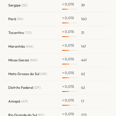
< 0,01%
Sergipe
(SE)
39
< 0,01%
Pará
(PA)
160
< 0,01%
Tocantins
(TO)
31
< 0,01%
Maranhão
(MA)
147
< 0,01%
Minas Gerais
(MG)
447
< 0,01%
Mato Grosso do Sul
(MS)
62
< 0,01%
Distrito Federal
(DF)
62
< 0,01%
Amapá
(AP)
17
< 0,01%
Rio Grande do Sul
(RS)
273