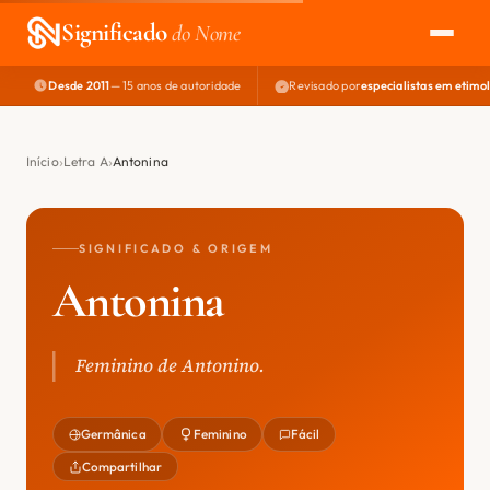
Significado
do Nome
Desde 2011
— 15 anos de autoridade
Revisado por
especialistas em etimo
EXPLORAR
NOME PERFEITO
Início
Letra A
Antonina
ÁREA DO DEV
SIGNIFICADO & ORIGEM
Antonina
Feminino de Antonino.
Germânica
Feminino
Fácil
Compartilhar