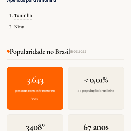
Toninha
Nina
Popularidade no Brasil
IBGE 2022
3.643
< 0,01%
pessoas com este nome no
da população brasileira
Brasil
3408º
67 anos