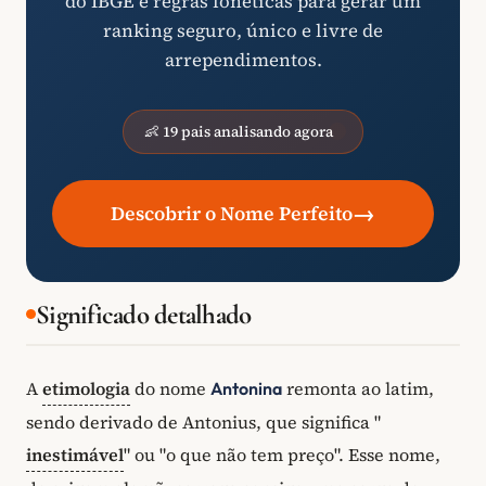
do IBGE e regras fonéticas para gerar um
ranking seguro, único e livre de
arrependimentos.
👶 19 pais analisando agora
→
Descobrir o Nome Perfeito
Significado detalhado
A
etimologia
do nome
remonta ao latim,
Antonina
sendo derivado de Antonius, que significa "
inestimável
" ou "o que não tem preço". Esse nome,