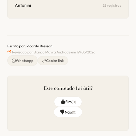
Antonini
52 registros
Escrito por: Ricardo Bressan
Revisado por Bianca Mayra Andrade em 19/05/2026
WhatsApp
Copiar link
Este conteúdo foi útil?
Sim
(
0
)
Não
(
0
)