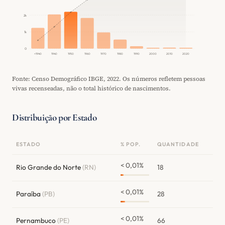
2k
1k
0
<1940
1940
1950
1960
1970
1980
1990
2000
2010
2020
Fonte: Censo Demográfico IBGE, 2022. Os números refletem pessoas
vivas recenseadas, não o total histórico de nascimentos.
Distribuição por Estado
ESTADO
% POP.
QUANTIDADE
< 0,01%
Rio Grande do Norte
(RN)
18
< 0,01%
Paraíba
(PB)
28
< 0,01%
Pernambuco
(PE)
66