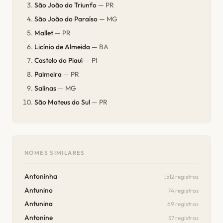
São João do Triunfo
— PR
São João do Paraíso
— MG
Mallet
— PR
Licínio de Almeida
— BA
Castelo do Piauí
— PI
Palmeira
— PR
Salinas
— MG
São Mateus do Sul
— PR
NOMES SIMILARES
Antoninha
1.512 registros
Antunino
74 registros
Antunina
69 registros
Antonine
57 registros