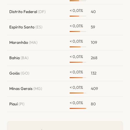
< 0,01%
Distrito Federal
(DF)
40
< 0,01%
Espírito Santo
(ES)
59
< 0,01%
Maranhão
(MA)
109
< 0,01%
Bahia
(BA)
268
< 0,01%
Goiás
(GO)
132
< 0,01%
Minas Gerais
(MG)
409
< 0,01%
Piauí
(PI)
80