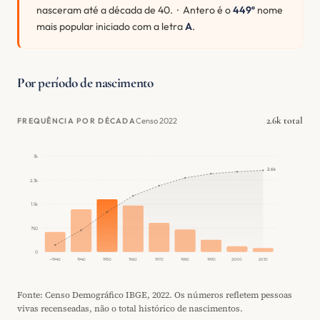
nasceram até a década de 40. · Antero é o
449º
nome
mais popular iniciado com a letra
A
.
Por período de nascimento
2.6k total
Censo 2022
FREQUÊNCIA POR DÉCADA
3k
2.6k
2.3k
1.5k
750
0
<1940
1940
1950
1960
1970
1980
1990
2000
2010
Fonte: Censo Demográfico IBGE, 2022. Os números refletem pessoas
vivas recenseadas, não o total histórico de nascimentos.