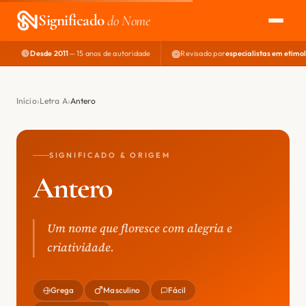
Significado
do Nome
Desde 2011
— 15 anos de autoridade
Revisado por
especialistas em etimo
EXPLORAR
NOME PERFEITO
Início
Letra A
Antero
ÁREA DO DEV
SIGNIFICADO & ORIGEM
Antero
Um nome que floresce com alegria e
criatividade.
Grega
Masculino
Fácil