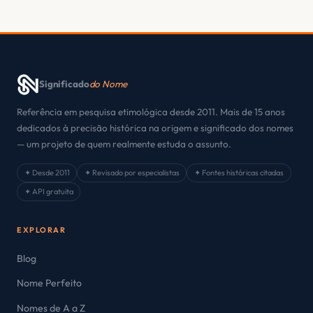
Significado
do Nome
Referência em pesquisa etimológica desde 2011. Mais de 15 anos
dedicados à precisão histórica na origem e significado dos nomes
— um projeto de quem realmente estuda o assunto.
✦ Desde 2011
✦ Revisado por especialistas
✦ Fontes históricas citadas
✦ API gratuita
EXPLORAR
Blog
Nome Perfeito
Nomes de A a Z