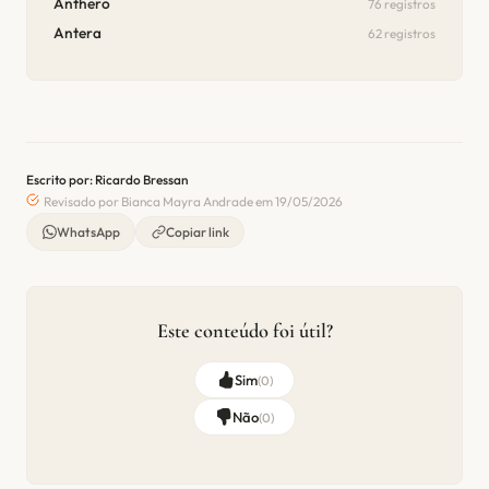
Anthero
76 registros
Antera
62 registros
Escrito por: Ricardo Bressan
Revisado por Bianca Mayra Andrade em 19/05/2026
WhatsApp
Copiar link
Este conteúdo foi útil?
Sim
(
0
)
Não
(
0
)