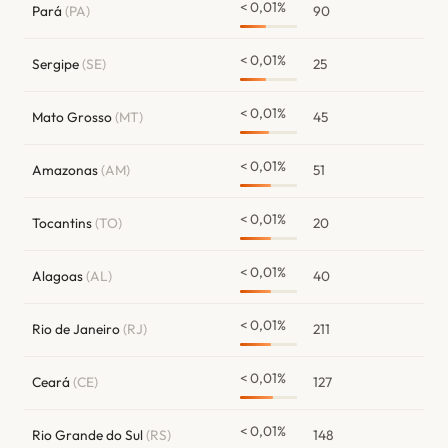
< 0,01%
Pará
(PA)
90
< 0,01%
Sergipe
(SE)
25
< 0,01%
Mato Grosso
(MT)
45
< 0,01%
Amazonas
(AM)
51
< 0,01%
Tocantins
(TO)
20
< 0,01%
Alagoas
(AL)
40
< 0,01%
Rio de Janeiro
(RJ)
211
< 0,01%
Ceará
(CE)
127
< 0,01%
Rio Grande do Sul
(RS)
148