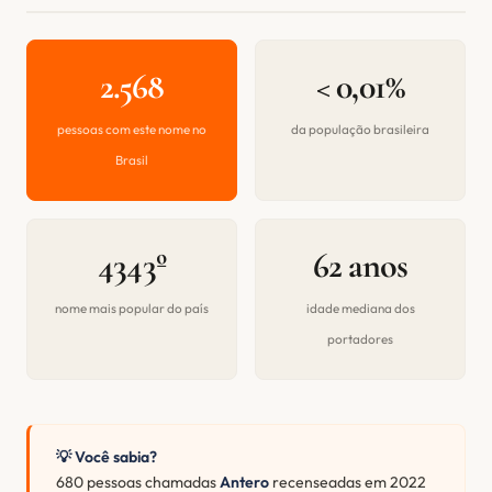
2.568
< 0,01%
pessoas com este nome no
da população brasileira
Brasil
4343º
62 anos
nome mais popular do país
idade mediana dos
portadores
💡 Você sabia?
680 pessoas chamadas
Antero
recenseadas em 2022