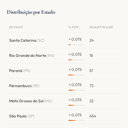
Distribuição por Estado
ESTADO
% POP.
QUANTIDADE
< 0,01%
Santa Catarina
(SC)
24
< 0,01%
Rio Grande do Norte
(RN)
18
< 0,01%
Paraná
(PR)
81
< 0,01%
Pernambuco
(PE)
73
< 0,01%
Mato Grosso do Sul
(MS)
22
< 0,01%
São Paulo
(SP)
454