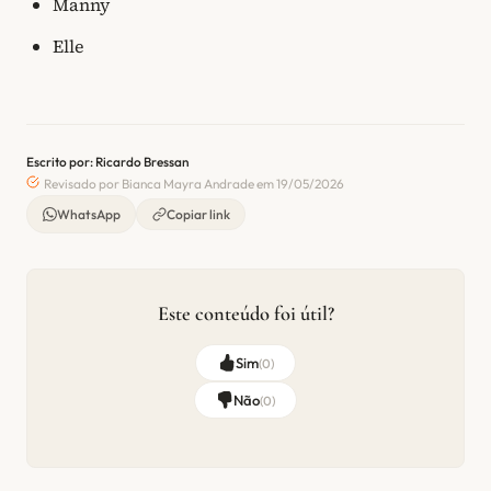
Manny
Elle
Escrito por: Ricardo Bressan
Revisado por Bianca Mayra Andrade em 19/05/2026
WhatsApp
Copiar link
Este conteúdo foi útil?
Sim
(
0
)
Não
(
0
)