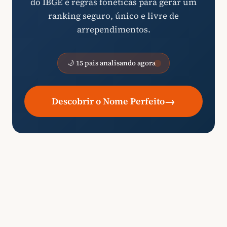
do IBGE e regras fonéticas para gerar um
ranking seguro, único e livre de
arrependimentos.
🌙 15 pais analisando agora
→
Descobrir o Nome Perfeito