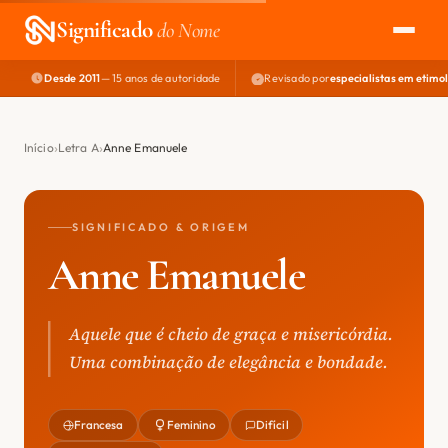
Significado
do Nome
Desde 2011
— 15 anos de autoridade
Revisado por
especialistas em etimo
EXPLORAR
NOME PERFEITO
Início
Letra A
Anne Emanuele
ÁREA DO DEV
SIGNIFICADO & ORIGEM
Anne Emanuele
Aquele que é cheio de graça e misericórdia.
Uma combinação de elegância e bondade.
Francesa
Feminino
Difícil