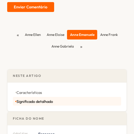
Enviar Comentário
«
Anne Ellen
Anne Eloise
Anne Emanuele
Anne Frank
»
Anne Gabriela
NESTE ARTIGO
Características
Significado detalhado
FICHA DO NOME
ORIGEM