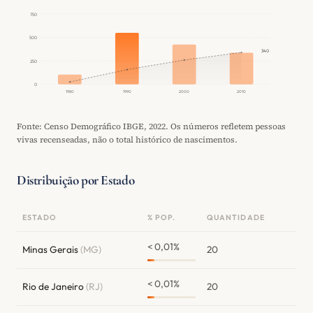
750
500
340
250
0
1980
1990
2000
2010
Fonte: Censo Demográfico IBGE, 2022. Os números refletem pessoas
vivas recenseadas, não o total histórico de nascimentos.
Distribuição por Estado
ESTADO
% POP.
QUANTIDADE
< 0,01%
Minas Gerais
(MG)
20
< 0,01%
Rio de Janeiro
(RJ)
20