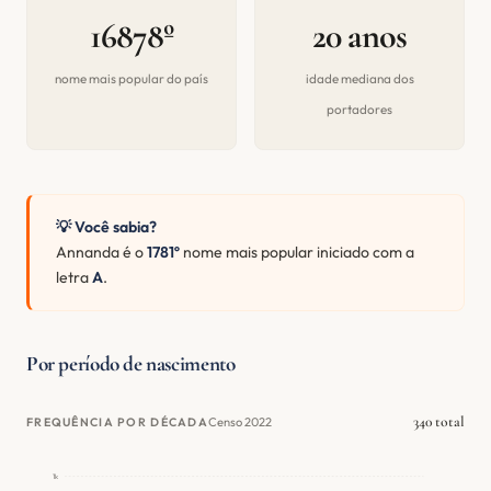
16878º
20 anos
nome mais popular do país
idade mediana dos
portadores
💡 Você sabia?
Annanda é o
1781º
nome mais popular iniciado com a
letra
A
.
Por período de nascimento
340 total
Censo 2022
FREQUÊNCIA POR DÉCADA
1k