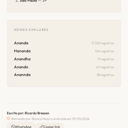
São Paulo
— SP
NOMES SIMILARES
Ananda
17.323 registros
Hananda
124 registros
Anandha
71 registros
Anando
67 registros
Anannda
38 registros
Escrito por: Ricardo Bressan
Revisado por Bianca Mayra Andrade em 19/05/2026
WhatsApp
Copiar link