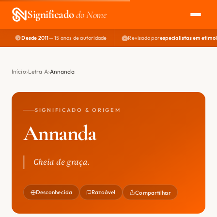
Significado
do Nome
Desde 2011
— 15 anos de autoridade
Revisado por
especialistas em etimo
EXPLORAR
NOME PERFEITO
Início
Letra A
Annanda
ÁREA DO DEV
SIGNIFICADO & ORIGEM
Annanda
Cheia de graça.
Desconhecida
Razoável
Compartilhar