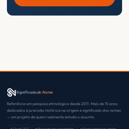
Significado
do Nome
Referência em pesquisa etimológica desde 2011. Mais de 15 anos
dedicados à precisão histórica na origem e significado dos nomes
— um projeto de quem realmente estuda o assunto.
✦ Desde 2011
✦ Revisado por especialistas
✦ Fontes históricas citadas