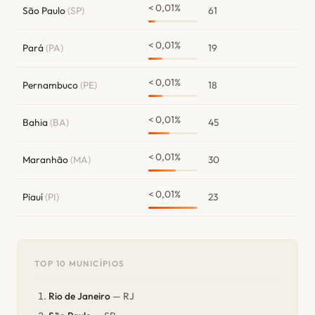
< 0,01%
São Paulo
(SP)
61
< 0,01%
Pará
(PA)
19
< 0,01%
Pernambuco
(PE)
18
< 0,01%
Bahia
(BA)
45
< 0,01%
Maranhão
(MA)
30
< 0,01%
Piauí
(PI)
23
TOP 10 MUNICÍPIOS
Rio de Janeiro
— RJ