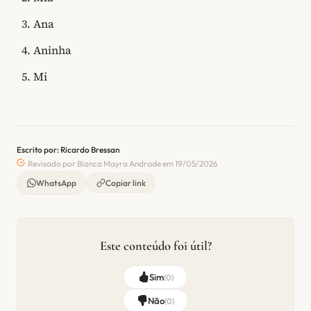
Ana
Aninha
Mi
Escrito por: Ricardo Bressan
Revisado por Bianca Mayra Andrade em 19/05/2026
WhatsApp
Copiar link
Este conteúdo foi útil?
Sim
(
0
)
Não
(
0
)