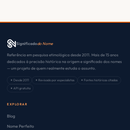
Significado
do Nome
Referência em pesquisa etimológica desde 2011. Mais de 15 anos
dedicados à precisão histórica na origem e significado dos nomes
— um projeto de quem realmente estuda o assunto.
✦ Desde 2011
✦ Revisado por especialistas
✦ Fontes históricas citadas
✦ API gratuita
EXPLORAR
Blog
Nome Perfeito