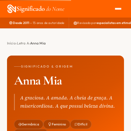
Significado
do Nome
Desde 2011
— 15 anos de autoridade
Revisado por
especialistas em etimo
EXPLORAR
NOME PERFEITO
Início
Letra A
Anna Mia
ÁREA DO DEV
SIGNIFICADO & ORIGEM
Anna Mia
A graciosa. A amada. A cheia de graça. A
misericordiosa. A que possui beleza divina.
Germânica
Feminino
Difícil