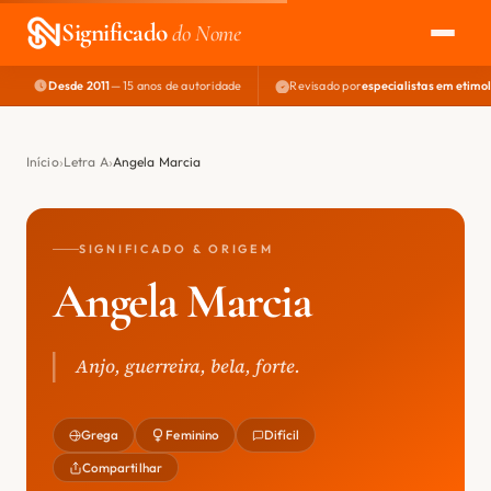
Significado
do Nome
Desde 2011
— 15 anos de autoridade
Revisado por
especialistas em etimo
EXPLORAR
NOME PERFEITO
Início
Letra A
Angela Marcia
ÁREA DO DEV
SIGNIFICADO & ORIGEM
Angela Marcia
Anjo, guerreira, bela, forte.
Grega
Feminino
Difícil
Compartilhar