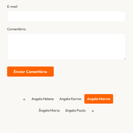
E-mail
Comentário
Enviar Comentário
«
Angela Helena
Angela Karina
Angela Marcia
»
Ângela Maria
ângela Paula