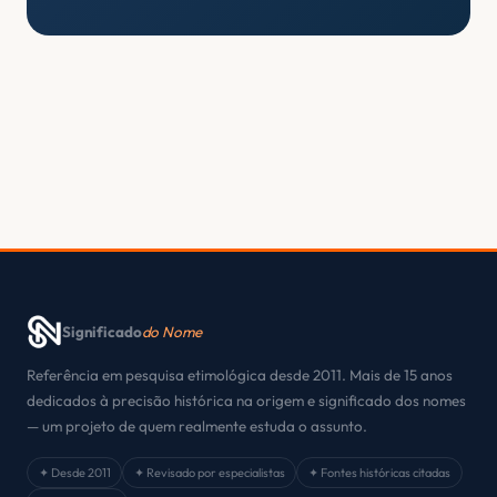
Significado
do Nome
Referência em pesquisa etimológica desde 2011. Mais de 15 anos
dedicados à precisão histórica na origem e significado dos nomes
— um projeto de quem realmente estuda o assunto.
✦ Desde 2011
✦ Revisado por especialistas
✦ Fontes históricas citadas