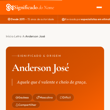
Significado
do Nome
Desde 2011
— 15 anos de autoridade
Revisado por
especialistas em etimo
EXPLORAR
NOME PERFEITO
Início
Letra A
Anderson José
ÁREA DO DEV
SIGNIFICADO & ORIGEM
Anderson José
Aquele que é valente e cheio de graça.
Gaulesa
Masculino
Difícil
Compartilhar