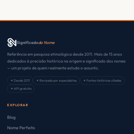
Significado
do Nome
Referência em pesquisa etimológica desde 2011. Mais de 15 anos
dedicados à precisão histórica na origem e significado dos nomes
— um projeto de quem realmente estuda o assunto.
✦ Desde 2011
✦ Revisado por especialistas
✦ Fontes históricas citadas
✦ API gratuita
EXPLORAR
Blog
Nome Perfeito