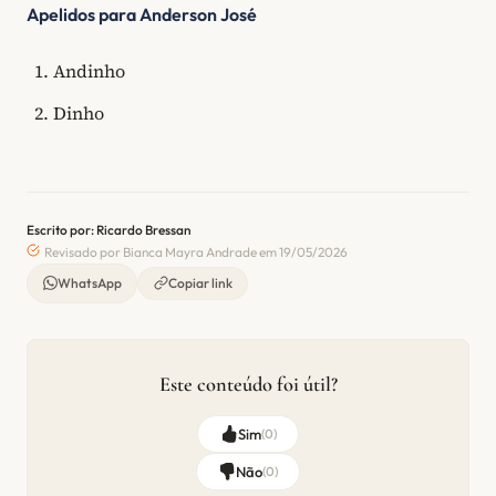
Apelidos para Anderson José
Andinho
Dinho
Escrito por: Ricardo Bressan
Revisado por Bianca Mayra Andrade em 19/05/2026
WhatsApp
Copiar link
Este conteúdo foi útil?
Sim
(
0
)
Não
(
0
)