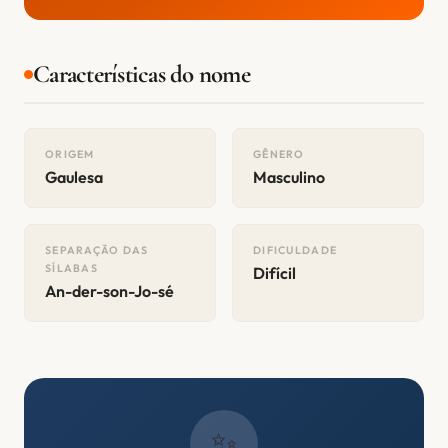
Características do nome
ORIGEM
GÊNERO
Gaulesa
Masculino
SEPARAÇÃO DAS
DIFICULDADE
SÍLABAS
Difícil
An-der-son-Jo-sé
✨