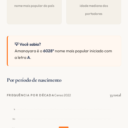
nome mais popular do país
idade mediana dos
portadores
💡 Você sabia?
Amanayara é o
6028º
nome mais popular iniciado com
a letra
A
.
Por período de nascimento
33 total
Censo 2022
FREQUÊNCIA POR DÉCADA
1k
750