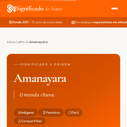
Significado
do Nome
Desde 2011
— 15 anos de autoridade
Revisado por
especialistas em etimo
EXPLORAR
NOME PERFEITO
Início
Letra A
Amanayara
ÁREA DO DEV
SIGNIFICADO & ORIGEM
Amanayara
O manda chuva.
Indígena
Feminino
Fácil
Compartilhar