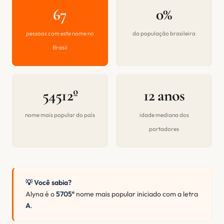
67
0%
pessoas com este nome no
da população brasileira
Brasil
54512º
12 anos
nome mais popular do país
idade mediana dos
portadores
💡 Você sabia?
Alyna é o
5705º
nome mais popular iniciado com a letra
A
.