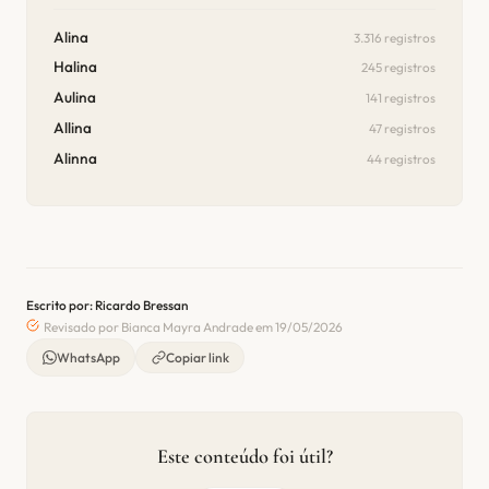
Alina
3.316 registros
Halina
245 registros
Aulina
141 registros
Allina
47 registros
Alinna
44 registros
Escrito por: Ricardo Bressan
Revisado por Bianca Mayra Andrade em 19/05/2026
WhatsApp
Copiar link
Este conteúdo foi útil?