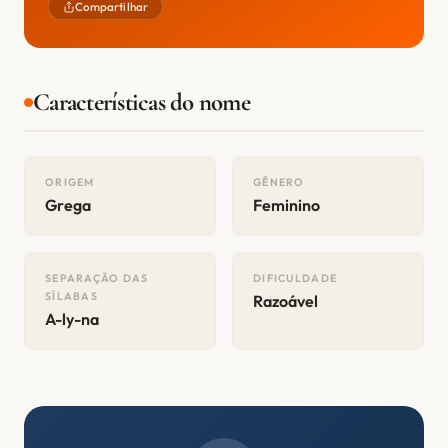
Compartilhar
Características do nome
ORIGEM
GÊNERO
Grega
Feminino
SEPARAÇÃO DAS
DIFICULDADE
SÍLABAS
Razoável
A-ly-na