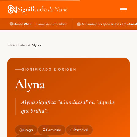
Significado
do Nome
Desde 2011
— 15 anos de autoridade
Revisado por
especialistas em etimo
EXPLORAR
NOME PERFEITO
Início
Letra A
Alyna
ÁREA DO DEV
SIGNIFICADO & ORIGEM
Alyna
Alyna significa "a luminosa" ou "aquela
que brilha".
Grega
Feminino
Razoável