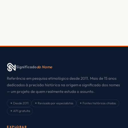
Significado
do Nome
Referência em pesquisa etimológica desde 2011. Mais de 15 anos
dedicados à precisão histórica na origem e significado dos nomes
— um projeto de quem realmente estuda o assunto.
✦ Desde 2011
✦ Revisado por especialistas
✦ Fontes históricas citadas
✦ API gratuita
EXPLORAR