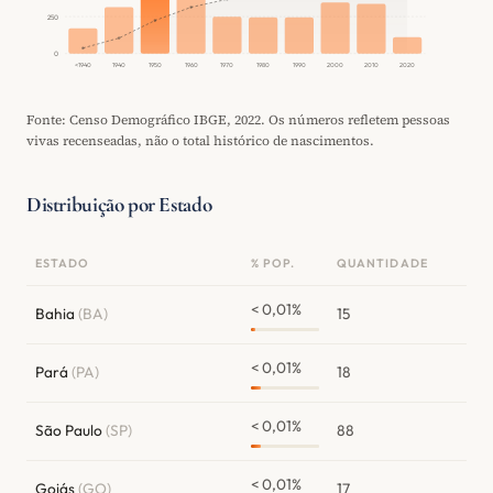
250
0
<1940
1940
1950
1960
1970
1980
1990
2000
2010
2020
Fonte: Censo Demográfico IBGE, 2022. Os números refletem pessoas
vivas recenseadas, não o total histórico de nascimentos.
Distribuição por Estado
ESTADO
% POP.
QUANTIDADE
< 0,01%
Bahia
(BA)
15
< 0,01%
Pará
(PA)
18
< 0,01%
São Paulo
(SP)
88
< 0,01%
Goiás
(GO)
17