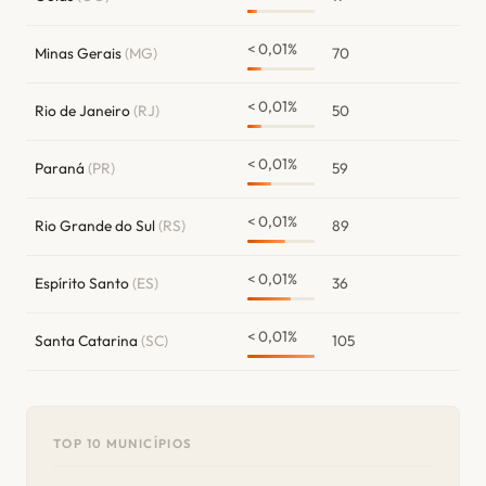
< 0,01%
Minas Gerais
(MG)
70
< 0,01%
Rio de Janeiro
(RJ)
50
< 0,01%
Paraná
(PR)
59
< 0,01%
Rio Grande do Sul
(RS)
89
< 0,01%
Espírito Santo
(ES)
36
< 0,01%
Santa Catarina
(SC)
105
TOP 10 MUNICÍPIOS