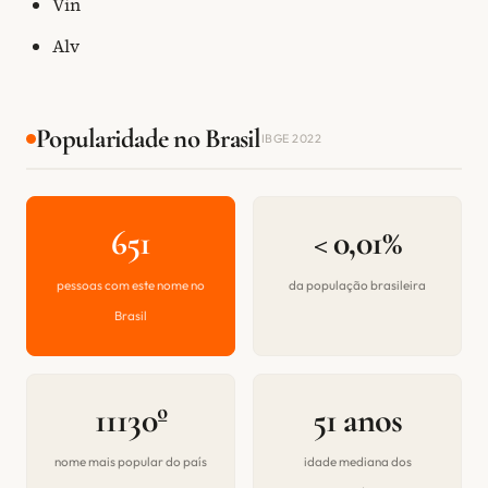
Vin
Alv
Popularidade no Brasil
IBGE 2022
651
< 0,01%
pessoas com este nome no
da população brasileira
Brasil
11130º
51 anos
nome mais popular do país
idade mediana dos