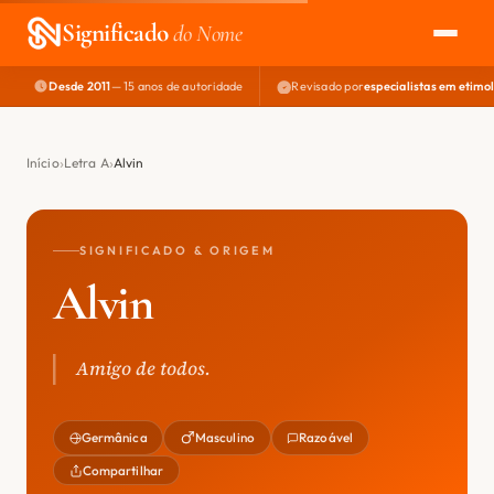
Significado
do Nome
Desde 2011
— 15 anos de autoridade
Revisado por
especialistas em etimo
EXPLORAR
NOME PERFEITO
Início
Letra A
Alvin
ÁREA DO DEV
SIGNIFICADO & ORIGEM
Alvin
Amigo de todos.
Germânica
Masculino
Razoável
Compartilhar