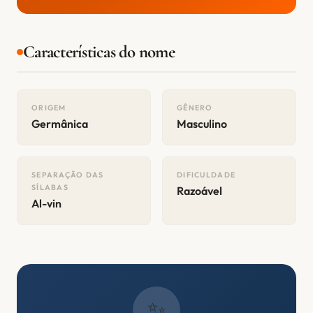
Características do nome
ORIGEM
GÊNERO
Germânica
Masculino
SEPARAÇÃO DAS
DIFICULDADE
SÍLABAS
Razoável
Al-vin
✨