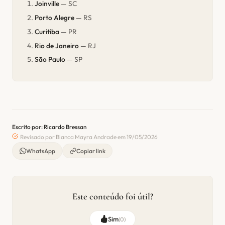
Joinville
— SC
Porto Alegre
— RS
Curitiba
— PR
Rio de Janeiro
— RJ
São Paulo
— SP
Escrito por: Ricardo Bressan
Revisado por Bianca Mayra Andrade em 19/05/2026
WhatsApp
Copiar link
Este conteúdo foi útil?
Sim
(
0
)