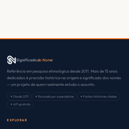
Significado
do Nome
Referência em pesquisa etimológica desde 2011. Mais de 15 anos
dedicados à precisão histórica na origem e significado dos nomes
— um projeto de quem realmente estuda o assunto.
✦ Desde 2011
✦ Revisado por especialistas
✦ Fontes históricas citadas
✦ API gratuita
EXPLORAR