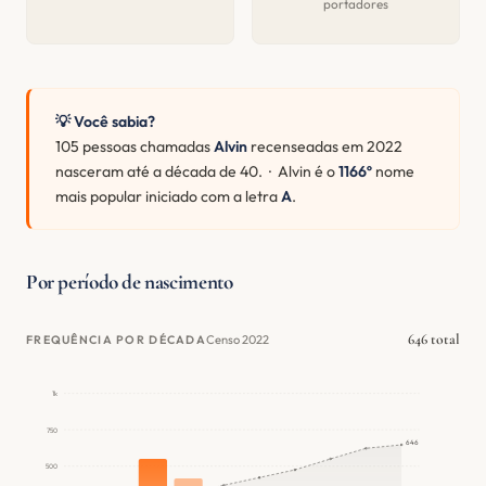
portadores
💡 Você sabia?
105 pessoas chamadas
Alvin
recenseadas em 2022
nasceram até a década de 40. · Alvin é o
1166º
nome
mais popular iniciado com a letra
A
.
Por período de nascimento
646 total
Censo 2022
FREQUÊNCIA POR DÉCADA
1k
750
646
500